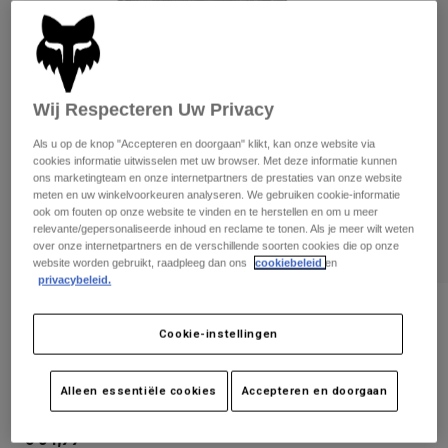
Broeken
Beschermers
Broeken
Overhemden
Broeken
Brillen
Alles bekijken
Handschoenen
Socks
Korte broeken
Wij Respecteren Uw Privacy
Alles bekijken
Jassen
Jassen
Women
Als u op de knop "Accepteren en doorgaan" klikt, kan onze website via
cookies informatie uitwisselen met uw browser. Met deze informatie kunnen
Protections
ons marketingteam en onze internetpartners de prestaties van onze website
T-Shirts & Tops
Handschoenen
Moto
meten en uw winkelvoorkeuren analyseren. We gebruiken cookie-informatie
ook om fouten op onze website te vinden en te herstellen en om u meer
Brillen
Hoodies en truien
relevante/gepersonaliseerde inhoud en reclame te tonen. Als je meer wilt weten
Beschermingen
Helmen
over onze internetpartners en de verschillende soorten cookies die op onze
Jassen
website worden gebruikt, raadpleeg dan ons
cookiebeleid
en
Sokken
Shirts
privacybeleid.
Leggings & Broeken
Brillen
Pants
Tassen & Accessoires
Shirts
Beoordelingen
Boots
Sokken
Cookie-instellingen
Alles bekijken
Flexfitcap Fox Head Camo Tech
Spare parts
Beschermers
Accessoires
Alleen essentiële cookies
Accepteren en doorgaan
Gloves
Artikelnummer
31623
Youth
Brillen
Onderdelen
€ 34,99