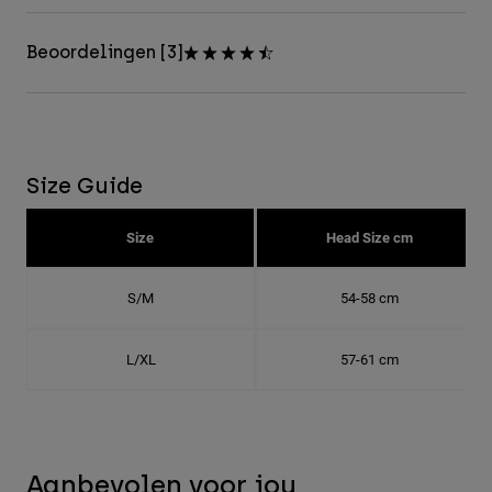
Beoordelingen [3]
Size Guide
Size
Head Size cm
S/M
54-58 cm
L/XL
57-61 cm
Aanbevolen voor jou