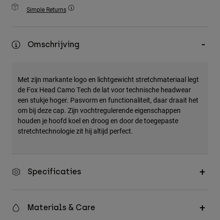
Accessories
Simple Returns
All Accessories
Omschrijving
Bags & Backpacks
Hats & Caps
Alles bekijken
Met zijn markante logo en lichtgewicht stretchmateriaal legt
de Fox Head Camo Tech de lat voor technische headwear
een stukje hoger. Pasvorm en functionaliteit, daar draait het
om bij deze cap. Zijn vochtregulerende eigenschappen
houden je hoofd koel en droog en door de toegepaste
stretchtechnologie zit hij altijd perfect.
Specificaties
Materials & Care