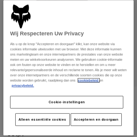
Broeken
Beschermers
Broeken
Overhemden
Broeken
Brillen
Alles bekijken
Handschoenen
Socks
Korte broeken
Wij Respecteren Uw Privacy
Alles bekijken
Jassen
Jassen
Women
Als u op de knop "Accepteren en doorgaan" klikt, kan onze website via
cookies informatie uitwisselen met uw browser. Met deze informatie kunnen
Protections
ons marketingteam en onze internetpartners de prestaties van onze website
T-Shirts & Tops
Handschoenen
Moto
meten en uw winkelvoorkeuren analyseren. We gebruiken cookie-informatie
ook om fouten op onze website te vinden en te herstellen en om u meer
Brillen
Hoodies en truien
relevante/gepersonaliseerde inhoud en reclame te tonen. Als je meer wilt weten
Beschermingen
Helmen
over onze internetpartners en de verschillende soorten cookies die op onze
Jassen
website worden gebruikt, raadpleeg dan ons
cookiebeleid
en
Sokken
Shirts
privacybeleid.
Leggings & Broeken
Brillen
Pants
Tassen & Accessoires
Shirts
Beoordelingen
Boots
Sokken
Cookie-instellingen
Alles bekijken
Flexfitcap Fox Head Tech
Spare parts
Beschermers
Accessoires
Alleen essentiële cookies
Accepteren en doorgaan
Gloves
Artikelnummer
31620
Youth
Brillen
Onderdelen
€ 34,99