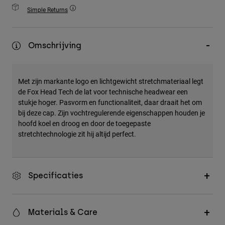
Accessories
Simple Returns
All Accessories
Omschrijving
Bags & Backpacks
Hats & Caps
Alles bekijken
Met zijn markante logo en lichtgewicht stretchmateriaal legt
de Fox Head Tech de lat voor technische headwear een
stukje hoger. Pasvorm en functionaliteit, daar draait het om
bij deze cap. Zijn vochtregulerende eigenschappen houden je
hoofd koel en droog en door de toegepaste
stretchtechnologie zit hij altijd perfect.
Specificaties
Materials & Care