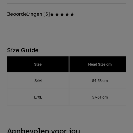
Beoordelingen [5]
Size Guide
Size
Head Size cm
S/M
54-58 cm
L/XL
57-61 cm
Aanbevolen voor jou