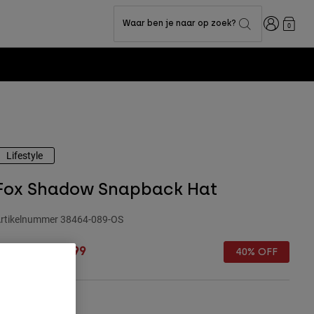
Inloggen
Waar ben je naar op zoek?
0
Lifestyle
Fox Shadow Snapback Hat
rtikelnummer
38464-089-OS
rice reduced from
to
€ 44,99
€ 26,99
40% OFF