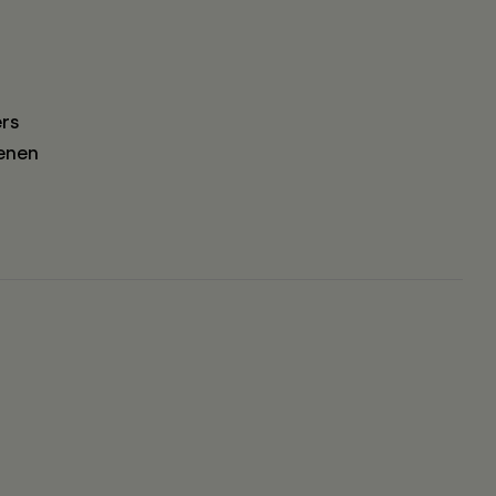
rs
enen