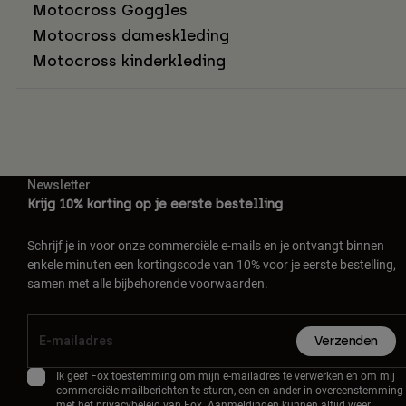
Motocross Goggles
Motocross dameskleding
Motocross kinderkleding
Newsletter
Krijg 10% korting op je eerste bestelling
Schrijf je in voor onze commerciële e-mails en je ontvangt binnen
enkele minuten een kortingscode van 10% voor je eerste bestelling,
samen met alle bijbehorende voorwaarden.
Verzenden
Ik geef Fox toestemming om mijn e-mailadres te verwerken en om mij
commerciële mailberichten te sturen, een en ander in overeenstemming
met het
privacybeleid
van Fox. Aanmeldingen kunnen altijd weer