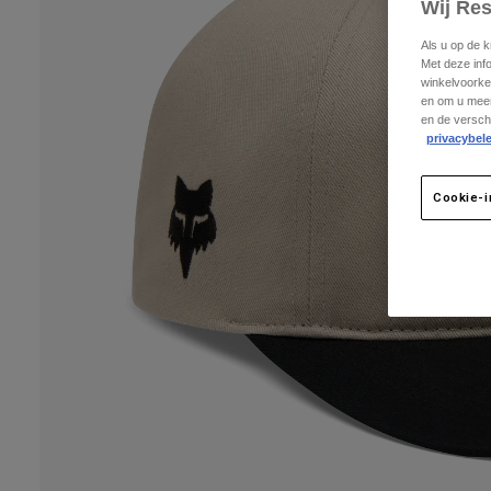
Wij Re
Als u op de 
Met deze inf
winkelvoorke
en om u meer
en de versch
privacybele
Cookie-i