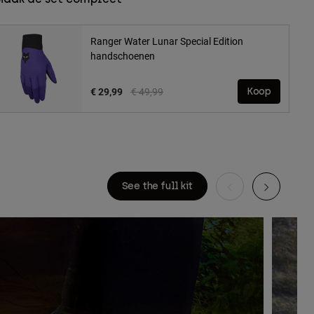
Ranger Water Lunar Special Edition
handschoenen
Price reduced from
to
€ 29,99
€ 49,99
Koop
See the full kit