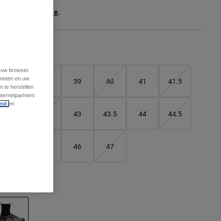
ee the full kit
.
here
Matentabel
t uw browser.
 meten en uw
37
38
39
40
41
41.5
 te herstellen
nternetpartners
eid
en
42
42.5
43
43.5
44
44.5
45
45.5
46
47
leur -
Zwart