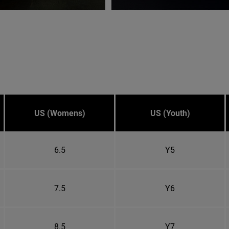
US (Womens)
US (Youth)
6.5
Y5
7.5
Y6
8.5
Y7