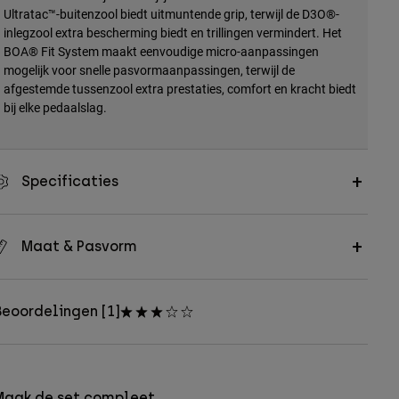
Ultratac™-buitenzool biedt uitmuntende grip, terwijl de D3O®-
inlegzool extra bescherming biedt en trillingen vermindert. Het
BOA® Fit System maakt eenvoudige micro-aanpassingen
mogelijk voor snelle pasvormaanpassingen, terwijl de
afgestemde tussenzool extra prestaties, comfort en kracht biedt
bij elke pedaalslag.
Specificaties
Maat & Pasvorm
eoordelingen [1]
Maak de set compleet