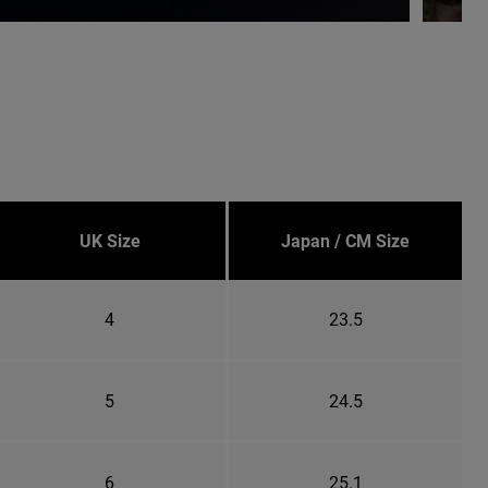
UK Size
Japan / CM Size
4
23.5
5
24.5
6
25.1