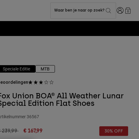
Inloggen
Waar ben je naar op zoek?
0
Speciale Editie
MTB
eoordelingen
Fox Union BOA® All Weather Lunar
Special Edition Flat Shoes
rtikelnummer
36567
rice reduced from
to
 239,99
€ 167,99
30% OFF