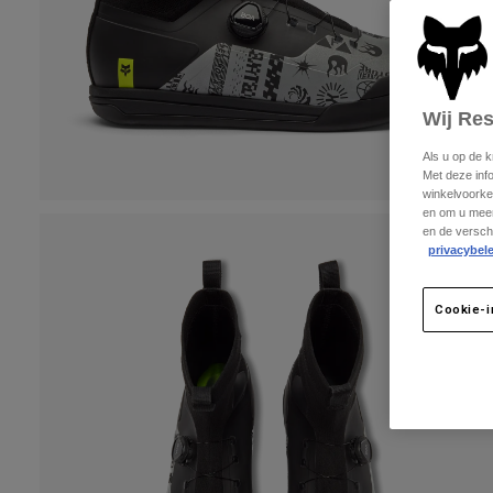
Wij Re
Als u op de 
Met deze inf
winkelvoorke
en om u meer
en de versch
privacybele
Cookie-i