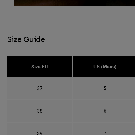
Size Guide
Size EU
US (Mens)
37
5
38
6
39
7