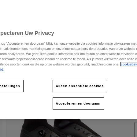
S
specteren Uw Privacy
knop "Accepteren en doorgaan" klikt, kan onze website via cookies informatie uitwisselen me
ormatie kunnen ons marketingteam en onze internetpartners de prestaties van onze website
uren analyseren. We gebruiken cookie-informatie ook om fouten op onze website te vinden en
 relevante/gepersonaliseerde inhoud en reclame te tonen. Als je meer wilt weten over onze i
illende soorten cookies die op onze website worden gebruikt, raadpleeg dan ons
cookiebel
id.
nstellingen
Alleen essentiële cookies
Accepteren en doorgaan
K