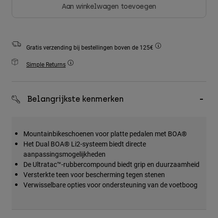
Accessories
Aan winkelwagen toevoegen
All Accessories
Bags & Backpacks
Gratis verzending bij bestellingen boven de 125€
Hats & Caps
Simple Returns
Alles bekijken
Belangrijkste kenmerken
Mountainbikeschoenen voor platte pedalen met BOA®
Het Dual BOA® Li2-systeem biedt directe
aanpassingsmogelijkheden
De Ultratac™-rubbercompound biedt grip en duurzaamheid
Versterkte teen voor bescherming tegen stenen
Verwisselbare opties voor ondersteuning van de voetboog