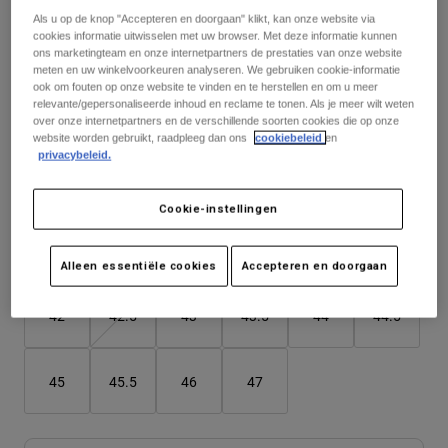
Jackets
Ontdek MTB
Als u op de knop "Accepteren en doorgaan" klikt, kan onze website via
T-shirts
cookies informatie uitwisselen met uw browser. Met deze informatie kunnen
Socks
Hoodies
ons marketingteam en onze internetpartners de prestaties van onze website
Kleur -
Krijtwit
Alles bekijken
meten en uw winkelvoorkeuren analyseren. We gebruiken cookie-informatie
Product Help
Alles bekijken
Ontdek MTB
ook om fouten op onze website te vinden en te herstellen en om u meer
relevante/gepersonaliseerde inhoud en reclame te tonen. Als je meer wilt weten
over onze internetpartners en de verschillende soorten cookies die op onze
Moto Gear Guides
website worden gebruikt, raadpleeg dan ons
cookiebeleid
en
Lifestyle
Product Help
geselecteerd
privacybeleid.
Accessoires
Helmet Care Guide
Matentabel
MTB Gear Guides
Tops
Boot Care Guide
Hats & Caps
Cookie-instellingen
Hoodies och pullovers
Helmet Care Guide
Bags & Backpacks
37
38
39
40
41
41.5
Jackets
Alleen essentiële cookies
Accepteren en doorgaan
Socks
Broeken
Stickers
42
42.5
43
43.5
44
44.5
Shorts
Other Accessories
Boardshorts
Alles bekijken
45
45.5
46
47
Alles bekijken