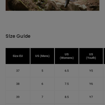
Size Guide
US
US
Size EU
US (Mens)
(Womens)
(Youth)
37
5
6.5
Y5
38
6
7.5
Y6
39
7
8.5
Y7