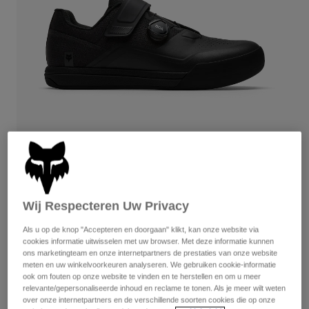
Broeken
Beschermers
Broeken
Overhemden
Broeken
Brillen
Alles bekijken
Handschoenen
Socks
Korte broeken
Alles bekijken
Jassen
Jassen
Women
Protections
T-Shirts & Tops
Handschoenen
Moto
Brillen
Hoodies en truien
Beschermingen
Helmen
Jassen
Sokken
Shirts
Leggings & Broeken
Brillen
Fox Union
Wij Respecteren Uw Privacy
Pants
Tassen & Accessoires
Shirts
Boots
Sokken
Artikelnummer
38321
Als u op de knop "Accepteren en doorgaan" klikt, kan onze website via
Alles bekijken
cookies informatie uitwisselen met uw browser. Met deze informatie kunnen
Spare parts
Beschermers
ons marketingteam en onze internetpartners de prestaties van onze website
€ 189,99
Accessoires
meten en uw winkelvoorkeuren analyseren. We gebruiken cookie-informatie
Gloves
ook om fouten op onze website te vinden en te herstellen en om u meer
relevante/gepersonaliseerde inhoud en reclame te tonen. Als je meer wilt weten
Youth
Brillen
Onderdelen
over onze internetpartners en de verschillende soorten cookies die op onze