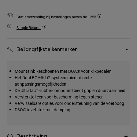
Accessories
Gratis verzending bij bestellingen boven de 125€
All Accessories
Simple Returns
Bags & Backpacks
Hats & Caps
Alles bekijken
Belangrijkste kenmerken
Mountainbikeschoenen met BOA® voor klikpedalen
Het Dual BOA® Li2-systeem biedt directe
aanpassingsmogelijkheden
De Ultratac™-rubbercompound biedt grip en duurzaamheid
Versterkte teen voor bescherming tegen stenen
Verwisselbare opties voor ondersteuning van de voetboog
D3O® inzetstuk met demping
Beschrijving