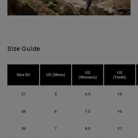
Size Guide
US
US
Size EU
US (Mens)
(Womens)
(Youth)
37
5
6.5
Y5
38
6
7.5
Y6
39
7
8.5
Y7