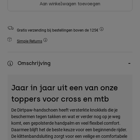
Aan winkelwagen toevoegen
Accessories
All Accessories
Bags & Backpacks
Gratis verzending bij bestellingen boven de 125€
Hats & Caps
Simple Returns
Alles bekijken
Omschrijving
Jaar in jaar uit een van onze
toppers voor cross en mtb
De Dirtpaw-handschoen heeft versterkte knokkels die je
beschermen tegen takken en wat er verder nog op je weg
komt, een gepolsterde handpalm en veel flexibel comfort.
Daarmee blijft het de beste keuze voor een beginnende rijder.
De klittenbandsluiting zorgt voor een veilige en comfortabele