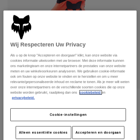
Broeken
Beschermers
Broeken
Overhemden
Broeken
Brillen
Alles bekijken
Handschoenen
Socks
Korte broeken
Alles bekijken
Jassen
Wij Respecteren Uw Privacy
Jassen
Women
Protections
Als u op de knop "Accepteren en doorgaan" klikt, kan onze website via
T-Shirts & Tops
Handschoenen
Moto
cookies informatie uitwisselen met uw browser. Met deze informatie kunnen
ons marketingteam en onze internetpartners de prestaties van onze website
Brillen
Hoodies en truien
meten en uw winkelvoorkeuren analyseren. We gebruiken cookie-informatie
Beschermingen
Helmen
ook om fouten op onze website te vinden en te herstellen en om u meer
Jassen
relevante/gepersonaliseerde inhoud en reclame te tonen. Als je meer wilt weten
Sokken
Shirts
over onze internetpartners en de verschillende soorten cookies die op onze
Leggings & Broeken
Brillen
website worden gebruikt, raadpleeg dan ons
cookiebeleid
en
Pants
Tassen & Accessoires
Shirts
Beoordelingen
privacybeleid.
Boots
Sokken
Alles bekijken
Handschoenen Dirtpaw
Spare parts
Beschermers
Cookie-instellingen
Accessoires
Gloves
Artikelnummer
31324
Youth
Alleen essentiële cookies
Accepteren en doorgaan
Brillen
Onderdelen
€ 34,99