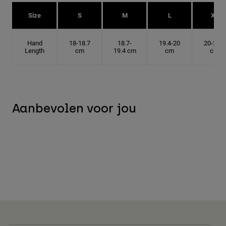
Size
S
M
L
XL
Hand
18-18.7
18.7-
19.4-20
20-20.6
Length
cm
19.4 cm
cm
cm
Aanbevolen voor jou