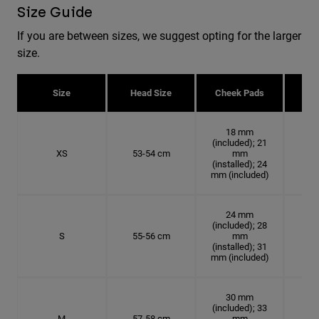
Size Guide
If you are between sizes, we suggest opting for the larger
size.
Size
Head Size
Cheek Pads
H
18 mm
(included); 21
XS
53-54 cm
mm
16.
(installed); 24
mm (included)
24 mm
(included); 28
S
55-56 cm
mm
17.
(installed); 31
mm (included)
30 mm
(included); 33
M
57-58 cm
mm
18.