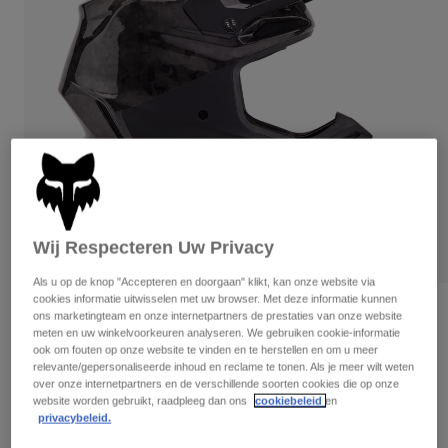
Broeken
Beschermers
Broeken
Overhemden
Broeken
Brillen
Alles bekijken
Handschoenen
Socks
Korte broeken
Alles bekijken
Jassen
Jassen
Women
Protections
T-Shirts & Tops
Handschoenen
Moto
Brillen
Hoodies en truien
Beschermingen
Helmen
Wij Respecteren Uw Privacy
Jassen
AFSPELEN
Sokken
Shirts
Leggings & Broeken
Als u op de knop "Accepteren en doorgaan" klikt, kan onze website via
Brillen
cookies informatie uitwisselen met uw browser. Met deze informatie kunnen
Pants
Tassen & Accessoires
Helm V3 RS 50th Limited Edition
Shirts
ons marketingteam en onze internetpartners de prestaties van onze website
Boots
Sokken
meten en uw winkelvoorkeuren analyseren. We gebruiken cookie-informatie
Alles bekijken
ook om fouten op onze website te vinden en te herstellen en om u meer
Artikelnummer
32043
Spare parts
Beschermers
relevante/gepersonaliseerde inhoud en reclame te tonen. Als je meer wilt weten
Accessoires
over onze internetpartners en de verschillende soorten cookies die op onze
Gloves
€ 649,99
website worden gebruikt, raadpleeg dan ons
cookiebeleid
en
privacybeleid.
Youth
Brillen
Onderdelen
See the full kit
.
here