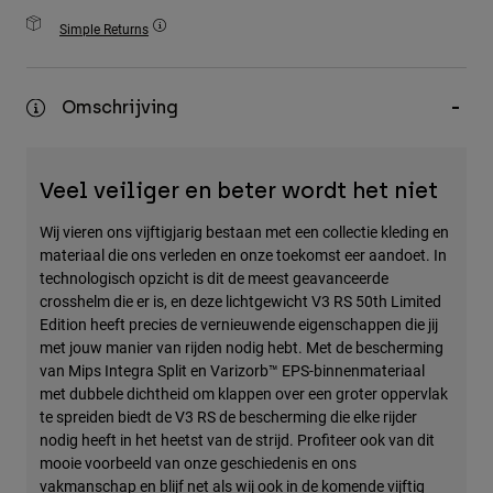
Accessories
Simple Returns
All Accessories
Bags & Backpacks
Omschrijving
Hats & Caps
Alles bekijken
Veel veiliger en beter wordt het niet
Wij vieren ons vijftigjarig bestaan met een collectie kleding en
materiaal die ons verleden en onze toekomst eer aandoet. In
technologisch opzicht is dit de meest geavanceerde
crosshelm die er is, en deze lichtgewicht V3 RS 50th Limited
Edition heeft precies de vernieuwende eigenschappen die jij
met jouw manier van rijden nodig hebt. Met de bescherming
van Mips Integra Split en Varizorb™ EPS-binnenmateriaal
met dubbele dichtheid om klappen over een groter oppervlak
te spreiden biedt de V3 RS de bescherming die elke rijder
nodig heeft in het heetst van de strijd. Profiteer ook van dit
mooie voorbeeld van onze geschiedenis en ons
vakmanschap en blijf net als wij ook in de komende vijftig