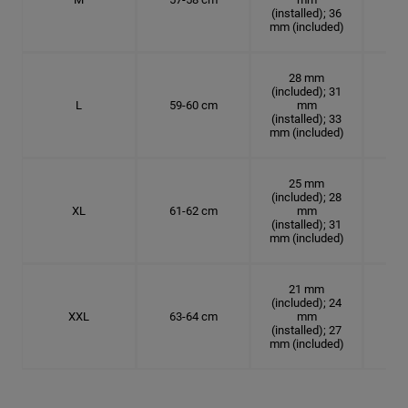
(installed); 36
mm (included)
28 mm
(included); 31
L
59-60 cm
mm
18.7
(installed); 33
mm (included)
25 mm
(included); 28
XL
61-62 cm
mm
19.
(installed); 31
mm (included)
21 mm
(included); 24
XXL
63-64 cm
mm
20.
(installed); 27
mm (included)