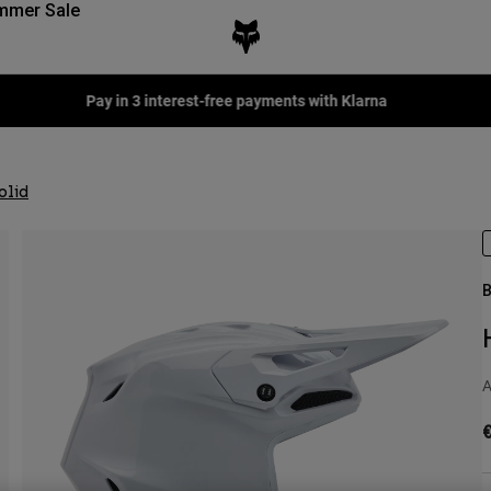
mmer Sale
Fox LAB Capsule Collection -
Shop now
olid
B
A
€