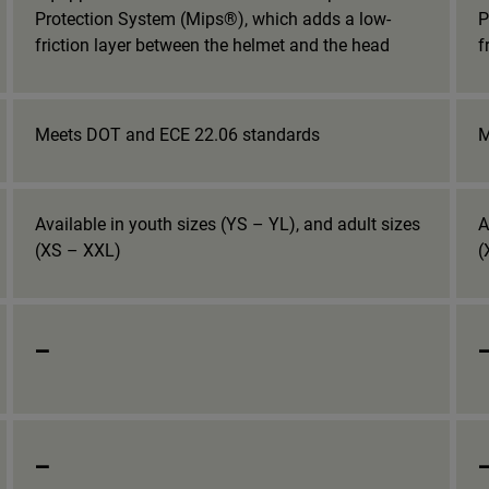
Protection System (Mips®), which adds a low-
P
friction layer between the helmet and the head
f
Meets DOT and ECE 22.06 standards
M
Available in youth sizes (YS – YL), and adult sizes
A
(XS – XXL)
(
_
_