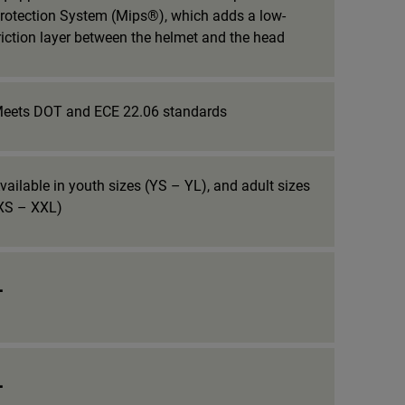
rotection System (Mips®), which adds a low-
riction layer between the helmet and the head
eets DOT and ECE 22.06 standards
vailable in youth sizes (YS – YL), and adult sizes
XS – XXL)
_
_