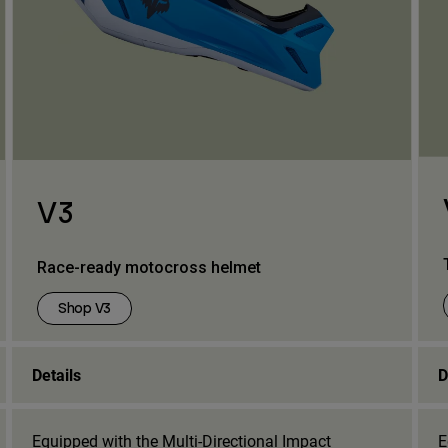
V3
Race-ready motocross helmet
Shop V3
Details
D
Equipped with the Multi-Directional Impact
E