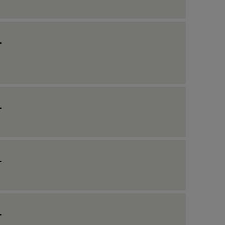
_
_
_
_