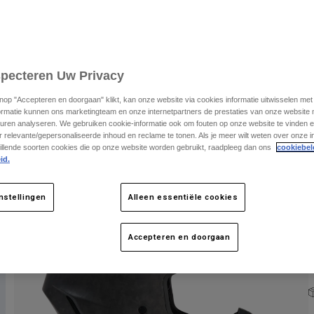
specteren Uw Privacy
knop "Accepteren en doorgaan" klikt, kan onze website via cookies informatie uitwisselen me
ormatie kunnen ons marketingteam en onze internetpartners de prestaties van onze website
K
uren analyseren. We gebruiken cookie-informatie ook om fouten op onze website te vinden en
 relevante/gepersonaliseerde inhoud en reclame te tonen. Als je meer wilt weten over onze i
illende soorten cookies die op onze website worden gebruikt, raadpleeg dan ons
cookiebel
id.
nstellingen
Alleen essentiële cookies
Accepteren en doorgaan