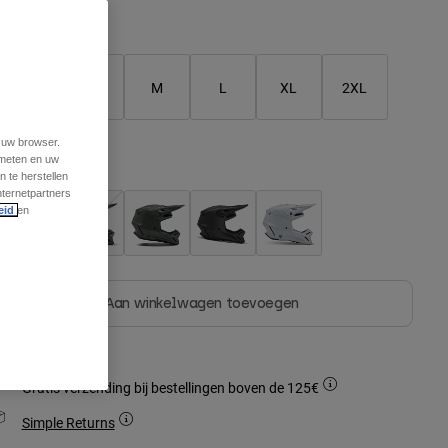
Matentabel
XS
S
M
L
XL
2XL
t uw browser.
 meten en uw
leur -
 te herstellen
nternetpartners
eid
en
Aan winkelwagen toevoegen
Gratis verzending bij bestellingen boven de 125€
Simple Returns