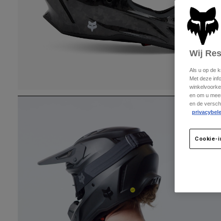
Wij Re
Als u op de 
Met deze inf
winkelvoorke
en om u meer
en de versch
privacybele
Cookie-i