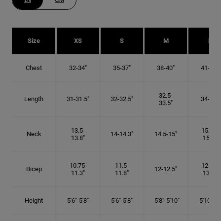
IN
CM
Size
XS
S
M
L
Chest
32-34"
35-37"
38-40"
41-43"
32.5-
Length
31-31.5"
32-32.5"
34-35"
33.5"
13.5-
15.25-
Neck
14-14.3"
14.5-15"
13.8"
15.5"
10.75-
11.5-
12.75-
Bicep
12-12.5"
11.3"
11.8"
13.3"
Height
5'6"-5'8"
5'6"-5'8"
5'8"-5'10"
5'10"- 6'