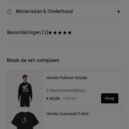
Materialen & Onderhoud
Beoordelingen [1]
Maak de set compleet
Honda Pullover Hoodie
2 kleuren beschikbaar
Price reduced from
to
€ 45,00
€ 89,99
Koop
Honda Oversized T-shirt