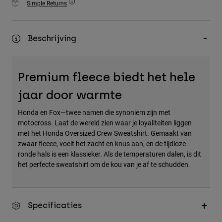
Simple Returns
Accessories
All Accessories
Beschrijving
Bags & Backpacks
Hats & Caps
Premium fleece biedt het hele
Alles bekijken
jaar door warmte
Honda en Fox—twee namen die synoniem zijn met
motocross. Laat de wereld zien waar je loyaliteiten liggen
met het Honda Oversized Crew Sweatshirt. Gemaakt van
zwaar fleece, voelt het zacht en knus aan, en de tijdloze
ronde hals is een klassieker. Als de temperaturen dalen, is dit
het perfecte sweatshirt om de kou van je af te schudden.
Specificaties