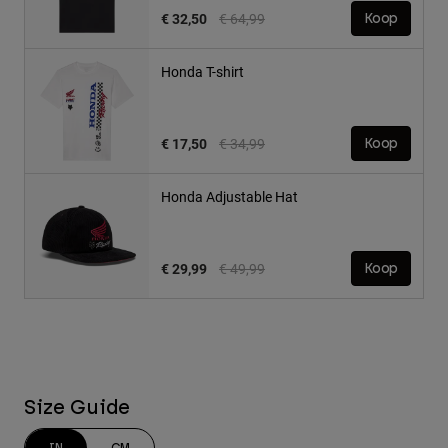
Price reduced from
to
€ 32,50
€ 64,99
Koop
Honda T-shirt
Price reduced from
to
€ 17,50
€ 34,99
Koop
Honda Adjustable Hat
Price reduced from
to
€ 29,99
€ 49,99
Koop
Size Guide