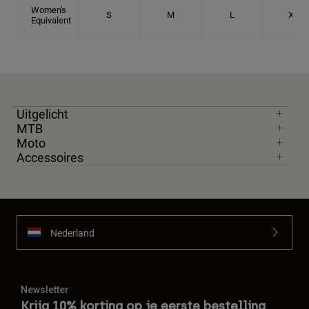
Women's
S
M
L
XL
Equivalent
Uitgelicht
MTB
Moto
Accessoires
Nederland
Newsletter
Krijg 10% korting op je eerste bestelling