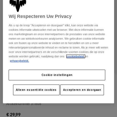
Broeken
Beschermers
Broeken
Overhemden
Broeken
Brillen
Wij Respecteren Uw Privacy
Alles bekijken
Handschoenen
Socks
Korte broeken
Als u op de knop "Accepteren en doorgaan" klikt, kan onze website via
Alles bekijken
cookies informatie uitwisselen met uw browser. Met deze informatie kunnen
Jassen
ons marketingteam en onze internetpartners de prestaties van onze website
Jassen
Women
meten en uw winkelvoorkeuren analyseren. We gebruiken cookie-informatie
ook om fouten op onze website te vinden en te herstellen en om u meer
Protections
relevante/gepersonaliseerde inhoud en reclame te tonen. Als je meer wilt weten
T-Shirts & Tops
Handschoenen
Moto
over onze internetpartners en de verschillende soorten cookies die op onze
Brillen
website worden gebruikt, raadpleeg dan ons
cookiebeleid
en
Hoodies en truien
privacybeleid.
Beschermingen
Helmen
Jassen
Sokken
Shirts
Leggings & Broeken
Brillen
Cookie-instellingen
Pants
Tassen & Accessoires
Shirts
Beoordelingen
Boots
Sokken
Alleen essentiële cookies
Accepteren en doorgaan
Alles bekijken
Kinder-snapbackcap Youth Camo 110
Spare parts
Beschermers
Accessoires
Gloves
Artikelnummer
31808
Youth
Brillen
Onderdelen
€ 29,99