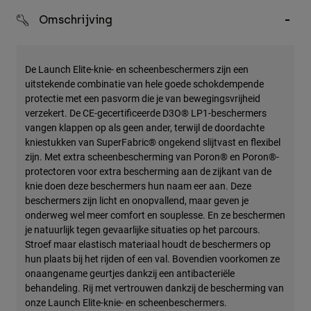
Accessories
Omschrijving
All Accessories
Bags & Backpacks
De Launch Elite-knie- en scheenbeschermers zijn een
uitstekende combinatie van hele goede schokdempende
Hats & Caps
protectie met een pasvorm die je van bewegingsvrijheid
Alles bekijken
verzekert. De CE-gecertificeerde D3O® LP1-beschermers
vangen klappen op als geen ander, terwijl de doordachte
kniestukken van SuperFabric® ongekend slijtvast en flexibel
zijn. Met extra scheenbescherming van Poron® en Poron®-
protectoren voor extra bescherming aan de zijkant van de
knie doen deze beschermers hun naam eer aan. Deze
beschermers zijn licht en onopvallend, maar geven je
onderweg wel meer comfort en souplesse. En ze beschermen
je natuurlijk tegen gevaarlijke situaties op het parcours.
Stroef maar elastisch materiaal houdt de beschermers op
hun plaats bij het rijden of een val. Bovendien voorkomen ze
onaangename geurtjes dankzij een antibacteriële
behandeling. Rij met vertrouwen dankzij de bescherming van
onze Launch Elite-knie- en scheenbeschermers.