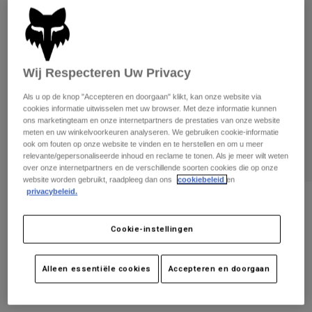
Broeken
Beschermers
Broeken
Overhemden
Broeken
Brillen
Alles bekijken
Handschoenen
Socks
Korte broeken
Wij Respecteren Uw Privacy
Alles bekijken
Jassen
Als u op de knop "Accepteren en doorgaan" klikt, kan onze website via
Jassen
Women
cookies informatie uitwisselen met uw browser. Met deze informatie kunnen
Protections
ons marketingteam en onze internetpartners de prestaties van onze website
T-Shirts & Tops
Handschoenen
meten en uw winkelvoorkeuren analyseren. We gebruiken cookie-informatie
Moto
ook om fouten op onze website te vinden en te herstellen en om u meer
Brillen
Hoodies en truien
relevante/gepersonaliseerde inhoud en reclame te tonen. Als je meer wilt weten
Beschermingen
Helmen
over onze internetpartners en de verschillende soorten cookies die op onze
Jassen
website worden gebruikt, raadpleeg dan ons
cookiebeleid
en
Sokken
Shirts
privacybeleid.
Leggings & Broeken
Brillen
Knie- en scheenbeschermers Launch
Pants
Elite
Tassen & Accessoires
Shirts
Cookie-instellingen
Boots
Sokken
Alles bekijken
Artikelnummer
28914
Spare parts
Beschermers
Accessoires
Alleen essentiële cookies
Accepteren en doorgaan
Gloves
€ 179,99
Youth
Brillen
Onderdelen