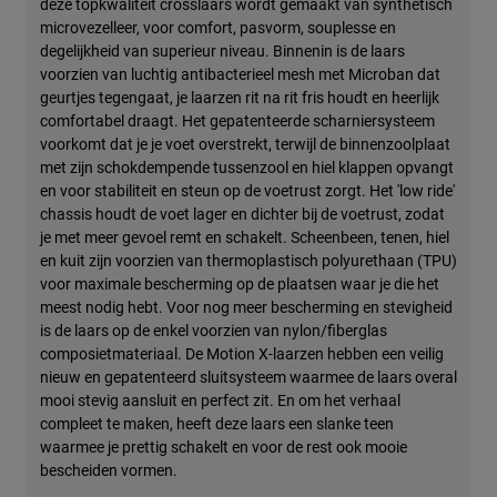
deze topkwaliteit crosslaars wordt gemaakt van synthetisch
microvezelleer, voor comfort, pasvorm, souplesse en
degelijkheid van superieur niveau. Binnenin is de laars
voorzien van luchtig antibacterieel mesh met Microban dat
geurtjes tegengaat, je laarzen rit na rit fris houdt en heerlijk
comfortabel draagt. Het gepatenteerde scharniersysteem
voorkomt dat je je voet overstrekt, terwijl de binnenzoolplaat
met zijn schokdempende tussenzool en hiel klappen opvangt
en voor stabiliteit en steun op de voetrust zorgt. Het 'low ride'
chassis houdt de voet lager en dichter bij de voetrust, zodat
je met meer gevoel remt en schakelt. Scheenbeen, tenen, hiel
en kuit zijn voorzien van thermoplastisch polyurethaan (TPU)
voor maximale bescherming op de plaatsen waar je die het
meest nodig hebt. Voor nog meer bescherming en stevigheid
is de laars op de enkel voorzien van nylon/fiberglas
composietmateriaal. De Motion X-laarzen hebben een veilig
nieuw en gepatenteerd sluitsysteem waarmee de laars overal
mooi stevig aansluit en perfect zit. En om het verhaal
compleet te maken, heeft deze laars een slanke teen
waarmee je prettig schakelt en voor de rest ook mooie
bescheiden vormen.