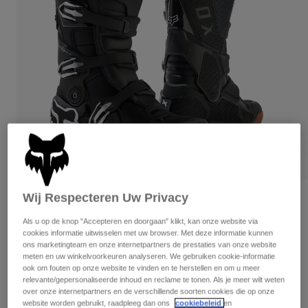
Broeken
Beschermers
Broeken
Overhemden
Broeken
Brillen
Alles bekijken
Handschoenen
Socks
Korte broeken
Alles bekijken
Jassen
Jassen
Women
Protections
T-Shirts & Tops
Handschoenen
Moto
Brillen
Hoodies en truien
Beschermingen
Helmen
Jassen
Sokken
Shirts
Leggings & Broeken
Brillen
Wij Respecteren Uw Privacy
Beoordelingen
Pants
Tassen & Accessoires
Shirts
Als u op de knop "Accepteren en doorgaan" klikt, kan onze website via
Laarzen Motion X
Boots
Sokken
cookies informatie uitwisselen met uw browser. Met deze informatie kunnen
Alles bekijken
ons marketingteam en onze internetpartners de prestaties van onze website
Spare parts
Beschermers
Artikelnummer
29683
meten en uw winkelvoorkeuren analyseren. We gebruiken cookie-informatie
Accessoires
ook om fouten op onze website te vinden en te herstellen en om u meer
Gloves
relevante/gepersonaliseerde inhoud en reclame te tonen. Als je meer wilt weten
€ 292,49
-
€ 469,99
Youth
Brillen
over onze internetpartners en de verschillende soorten cookies die op onze
Onderdelen
website worden gebruikt, raadpleeg dan ons
cookiebeleid
en