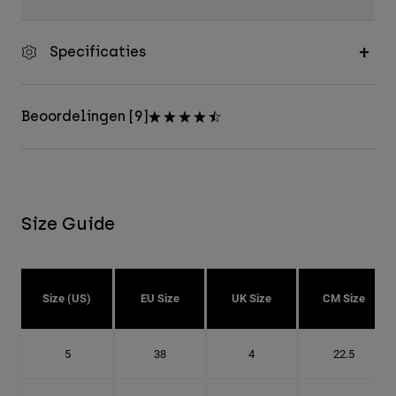
Specificaties
Beoordelingen [9]
Size Guide
Size (US)
EU Size
UK Size
CM Size
5
38
4
22.5