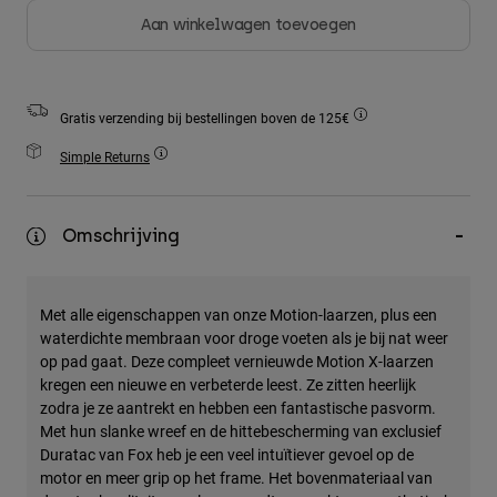
Accessories
Aan winkelwagen toevoegen
All Accessories
Bags & Backpacks
Gratis verzending bij bestellingen boven de 125€
Hats & Caps
Simple Returns
Alles bekijken
Omschrijving
Met alle eigenschappen van onze Motion-laarzen, plus een
waterdichte membraan voor droge voeten als je bij nat weer
op pad gaat. Deze compleet vernieuwde Motion X-laarzen
kregen een nieuwe en verbeterde leest. Ze zitten heerlijk
zodra je ze aantrekt en hebben een fantastische pasvorm.
Met hun slanke wreef en de hittebescherming van exclusief
Duratac van Fox heb je een veel intuïtiever gevoel op de
motor en meer grip op het frame. Het bovenmateriaal van