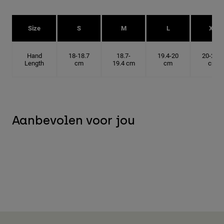
Size
S
M
L
XL
Hand
18-18.7
18.7-
19.4-20
20-20.6
Length
cm
19.4 cm
cm
cm
Aanbevolen voor jou