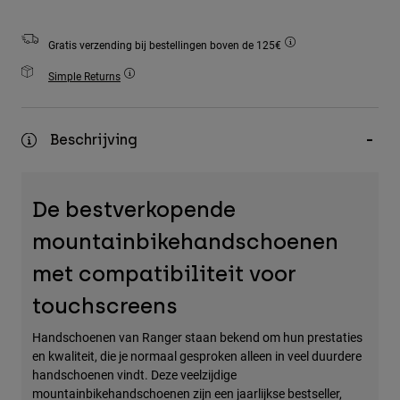
Accessories
Gratis verzending bij bestellingen boven de 125€
All Accessories
Simple Returns
Bags & Backpacks
Hats & Caps
Alles bekijken
Beschrijving
De bestverkopende
mountainbikehandschoenen
met compatibiliteit voor
touchscreens
Handschoenen van Ranger staan bekend om hun prestaties
en kwaliteit, die je normaal gesproken alleen in veel duurdere
handschoenen vindt. Deze veelzijdige
mountainbikehandschoenen zijn een jaarlijkse bestseller,