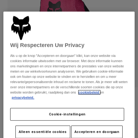
Broeken
Beschermers
Broeken
Overhemden
Broeken
Brillen
Alles bekijken
Handschoenen
Socks
Korte broeken
Alles bekijken
Jassen
Jassen
Women
Wij Respecteren Uw Privacy
Protections
Als u op de knop "Accepteren en doorgaan" klikt, kan onze website via
T-Shirts & Tops
Handschoenen
Moto
cookies informatie uitwisselen met uw browser. Met deze informatie kunnen
ons marketingteam en onze internetpartners de prestaties van onze website
Brillen
Hoodies en truien
meten en uw winkelvoorkeuren analyseren. We gebruiken cookie-informatie
Beschermingen
Helmen
ook om fouten op onze website te vinden en te herstellen en om u meer
Jassen
Sokken
relevante/gepersonaliseerde inhoud en reclame te tonen. Als je meer wilt weten
Shirts
Leggings & Broeken
over onze internetpartners en de verschillende soorten cookies die op onze
Brillen
website worden gebruikt, raadpleeg dan ons
cookiebeleid
en
Pants
Tassen & Accessoires
Shirts
Beoordelingen
privacybeleid.
Boots
Sokken
Alles bekijken
Ranger handschoenen
Spare parts
Beschermers
Cookie-instellingen
Accessoires
Gloves
Artikelnummer
33603
Youth
Brillen
Alleen essentiële cookies
Accepteren en doorgaan
Onderdelen
€ 29,99