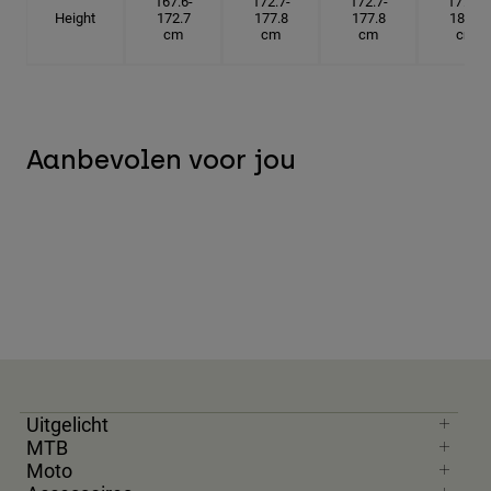
167.6-
172.7-
172.7-
177.8-
Height
172.7
177.8
177.8
182.9
cm
cm
cm
cm
Aanbevolen voor jou
Uitgelicht
MTB
Moto