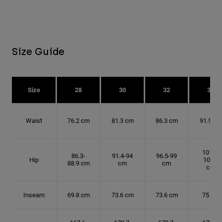
Size Guide
Size
28
30
32
34
Waist
76.2 cm
81.3 cm
86.3 cm
91.5 cm
101.6-
86.3-
91.4-94
96.5-99
Hip
104.1
88.9 cm
cm
cm
cm
Inseam
69.8 cm
73.6 cm
73.6 cm
75 cm