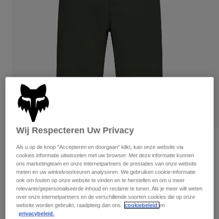
Broeken
Beschermers
Broeken
Overhemden
Broeken
Brillen
Alles bekijken
Handschoenen
Socks
Korte broeken
Alles bekijken
Jassen
Jassen
Women
Protections
T-Shirts & Tops
Handschoenen
Moto
Brillen
Hoodies en truien
Beschermingen
Helmen
Jassen
Wij Respecteren Uw Privacy
Sokken
Shirts
Leggings & Broeken
Brillen
Beoordelingen
Pants
Als u op de knop "Accepteren en doorgaan" klikt, kan onze website via
Tassen & Accessoires
Shirts
cookies informatie uitwisselen met uw browser. Met deze informatie kunnen
Ranger Shorts
Boots
Sokken
ons marketingteam en onze internetpartners de prestaties van onze website
Alles bekijken
meten en uw winkelvoorkeuren analyseren. We gebruiken cookie-informatie
Spare parts
Beschermers
ook om fouten op onze website te vinden en te herstellen en om u meer
Artikelnummer
33464
Accessoires
relevante/gepersonaliseerde inhoud en reclame te tonen. Als je meer wilt weten
Gloves
over onze internetpartners en de verschillende soorten cookies die op onze
€ 79,99
website worden gebruikt, raadpleeg dan ons
cookiebeleid
en
Youth
Brillen
Onderdelen
privacybeleid.