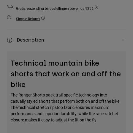
Accessories
Gratis verzending bij bestellingen boven de 125€
All Accessories
Simple Returns
Bags & Backpacks
Hats & Caps
Description
Alles bekijken
Technical mountain bike
shorts that work on and off the
bike
The Ranger Shorts pack trail-specific technology into
casually styled shorts that perform both on and off the bike.
The technical stretch ripstop fabric ensures maximum
performance and superior durability, while the race-ratchet
closure makes it easy to adjust the fit on the fly.