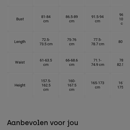
96.5-
81-84
86.5-89
91.5-94
Bust
101.5
cm
cm
cm
cm
72.5-
75-76
77.5-
Length
80 cm
73.5 cm
cm
78.7 cm
61-63.5
66-68.6
71.1-
78.7-
Waist
cm
cm
74.9 cm
82.5 cm
157.5-
160-
165-173
167.5-
Height
162.5
167.5
cm
175 cm
cm
cm
Aanbevolen voor jou