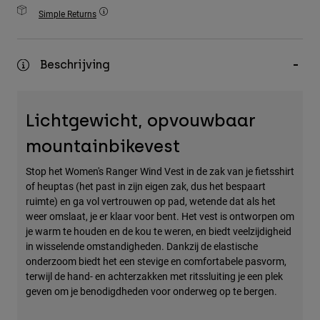
Accessories
Simple Returns
All Accessories
Beschrijving
Bags & Backpacks
Hats & Caps
Alles bekijken
Lichtgewicht, opvouwbaar
mountainbikevest
Stop het Women's Ranger Wind Vest in de zak van je fietsshirt
of heuptas (het past in zijn eigen zak, dus het bespaart
ruimte) en ga vol vertrouwen op pad, wetende dat als het
weer omslaat, je er klaar voor bent. Het vest is ontworpen om
je warm te houden en de kou te weren, en biedt veelzijdigheid
in wisselende omstandigheden. Dankzij de elastische
onderzoom biedt het een stevige en comfortabele pasvorm,
terwijl de hand- en achterzakken met ritssluiting je een plek
geven om je benodigdheden voor onderweg op te bergen.