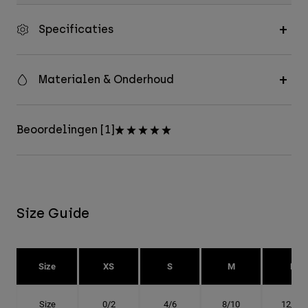
Specificaties
Materialen & Onderhoud
Beoordelingen [1]
Size Guide
Size
XS
S
M
L
Size
0/2
4/6
8/10
12/14