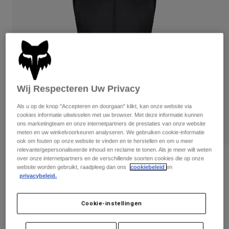
Broeken
Beschermers
Broeken
Overhemden
Broeken
Brillen
Alles bekijken
Handschoenen
Socks
Korte broeken
Alles bekijken
Jassen
Jassen
Women
Protections
Wij Respecteren Uw Privacy
T-Shirts & Tops
Handschoenen
Moto
Als u op de knop "Accepteren en doorgaan" klikt, kan onze website via
Brillen
Hoodies en truien
cookies informatie uitwisselen met uw browser. Met deze informatie kunnen
Beschermingen
Helmen
ons marketingteam en onze internetpartners de prestaties van onze website
Jassen
meten en uw winkelvoorkeuren analyseren. We gebruiken cookie-informatie
Sokken
Shirts
ook om fouten op onze website te vinden en te herstellen en om u meer
Leggings & Broeken
Brillen
relevante/gepersonaliseerde inhoud en reclame te tonen. Als je meer wilt weten
Pants
over onze internetpartners en de verschillende soorten cookies die op onze
Tassen & Accessoires
Shirts
Beoordelingen
website worden gebruikt, raadpleeg dan ons
cookiebeleid
en
Boots
Sokken
Alles bekijken
privacybeleid.
Ranger windvest voor dames
Spare parts
Beschermers
Accessoires
Gloves
Artikelnummer
33387
Cookie-instellingen
Youth
Brillen
Onderdelen
€ 48,74
-
€ 79,99