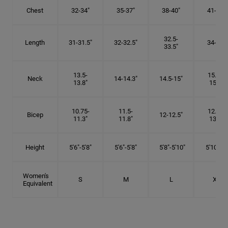
Chest
32-34"
35-37"
38-40"
41-43"
32.5-
Length
31-31.5"
32-32.5"
34-35"
33.5"
13.5-
15.25-
Neck
14-14.3"
14.5-15"
13.8"
15.5"
10.75-
11.5-
12.75-
Bicep
12-12.5"
11.3"
11.8"
13.3"
Height
5'6"-5'8"
5'6"-5'8"
5'8"-5'10"
5'10"- 6'
Women's
S
M
L
XL
Equivalent