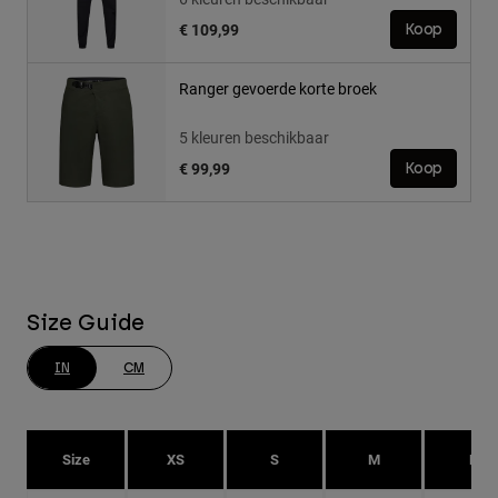
€ 109,99
Koop
Ranger gevoerde korte broek
5 kleuren beschikbaar
€ 99,99
Koop
Size Guide
IN
CM
Size
XS
S
M
L