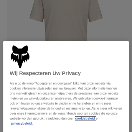
Broeken
Beschermers
Broeken
Overhemden
Broeken
Brillen
Alles bekijken
Handschoenen
Socks
Korte broeken
Alles bekijken
Jassen
Jassen
Women
Protections
T-Shirts & Tops
Handschoenen
Moto
Brillen
Hoodies en truien
Beschermingen
Helmen
Wij Respecteren Uw Privacy
Jassen
Sokken
Shirts
Leggings & Broeken
Als u op de knop "Accepteren en doorgaan" klikt, kan onze website via
Brillen
Pants
cookies informatie uitwisselen met uw browser. Met deze informatie kunnen
Tassen & Accessoires
Shirts
Beoordelingen
ons marketingteam en onze internetpartners de prestaties van onze website
Boots
Sokken
meten en uw winkelvoorkeuren analyseren. We gebruiken cookie-informatie
Alles bekijken
Ranger Wordmark Jersey
ook om fouten op onze website te vinden en te herstellen en om u meer
Spare parts
Beschermers
relevante/gepersonaliseerde inhoud en reclame te tonen. Als je meer wilt weten
Accessoires
over onze internetpartners en de verschillende soorten cookies die op onze
Gloves
Artikelnummer
33410
website worden gebruikt, raadpleeg dan ons
cookiebeleid
en
privacybeleid.
Youth
Brillen
Onderdelen
€ 44,99