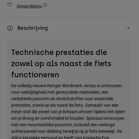
Accessories
Simple Returns
All Accessories
Beschrijving
Bags & Backpacks
Hats & Caps
Alles bekijken
Technische prestaties die
zowel op als naast de fiets
functioneren
De volledig nieuwe Ranger Wordmark Jersey is ontworpen
voor veelzijdigheid met gerecyclede materialen, een
verbeterde pasvorm en stretchstoffen voor essentiële
prestaties, zowel op als naast de fiets. Gemaakt van een
mesh-stof die zweet van je lichaam afvoert tijdens het rijden
om je droog en comfortabel te houden. Speciaal ontworpen
met een mountainbike-pasvorm, inclusief een verlengd
achterpaneel voor dekking terwijl je op je fiets beweegt. De
stijl is klassieke eenvoud en heeft ons iconische Fox-