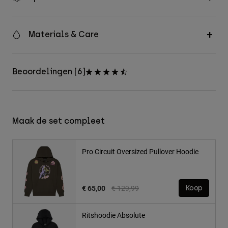
Materials & Care
Beoordelingen [6]
Maak de set compleet
Pro Circuit Oversized Pullover Hoodie
Price reduced from
to
€ 65,00
€ 129,99
Koop
Ritshoodie Absolute