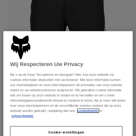
Broeken
Beschermers
Broeken
Overhemden
Broeken
Brillen
Alles bekijken
Handschoenen
Socks
Korte broeken
Alles bekijken
Jassen
Jassen
Women
Protections
T-Shirts & Tops
Handschoenen
Moto
Wij Respecteren Uw Privacy
Brillen
Hoodies en truien
Beschermingen
Helmen
Als u op de knop "Accepteren en doorgaan" klikt, kan onze website via
Jassen
cookies informatie uitwisselen met uw browser. Met deze informatie kunnen
Sokken
Shirts
ons marketingteam en onze internetpartners de prestaties van onze website
Leggings & Broeken
Brillen
Beoordelingen
meten en uw winkelvoorkeuren analyseren. We gebruiken cookie-informatie
Pants
Tassen & Accessoires
Shirts
ook om fouten op onze website te vinden en te herstellen en om u meer
Short Essex 3.0
relevante/gepersonaliseerde inhoud en reclame te tonen. Als je meer wilt weten
Boots
Sokken
Alles bekijken
over onze internetpartners en de verschillende soorten cookies die op onze
Spare parts
Beschermers
website worden gebruikt, raadpleeg dan ons
cookiebeleid
en
Artikelnummer
31667
Accessoires
privacybeleid.
Gloves
Price reduced from
to
€ 54,99
€ 38,49
30% OFF
Youth
Brillen
Onderdelen
Cookie-instellingen