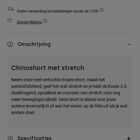
Accessories
Gratis verzending bij bestellingen boven de 125€
All Accessories
Simple Returns
Bags & Backpacks
Hats & Caps
Omschrijving
Alles bekijken
Chinoshort met stretch
Neem onze veel verkochte Essex-short, maak het
waterafstotend, geef het wat stretch en je hebt de Essex 3.0.
Sneldrogend, opvallend en voorzien van stretch voor nog
meer bewegingsvrijheid. Deze short is ideaal voor jouw
actieve levensstijl in of aan het water, op de fiets of als je wat
anders doet.
Specificaties