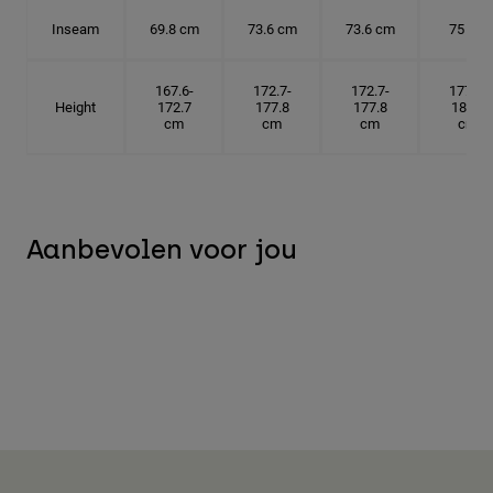
Inseam
69.8 cm
73.6 cm
73.6 cm
75 cm
167.6-
172.7-
172.7-
177.8-
Height
172.7
177.8
177.8
182.9
cm
cm
cm
cm
Aanbevolen voor jou