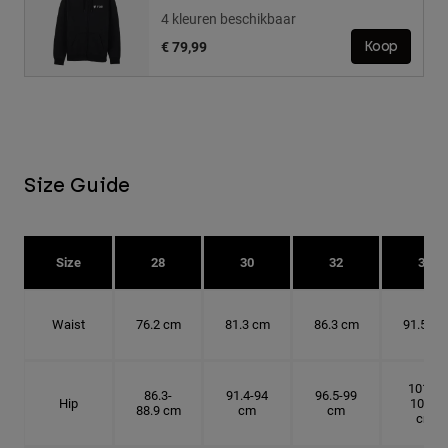
4 kleuren beschikbaar
€ 79,99
Koop
Size Guide
Size
28
30
32
34
Waist
76.2 cm
81.3 cm
86.3 cm
91.5 cm
101.6-
86.3-
91.4-94
96.5-99
Hip
104.1
88.9 cm
cm
cm
cm