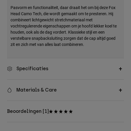
Accessories
Pasvorm en functionaliteit, daar draait het om bij deze Fox
Head Camo Tech, die wordt gemaakt om te presteren. Hij
All Accessories
combineert lichtgewicht stretchmateriaal met
vochtregulerende eigenschappen om je hoofd lekker koel te
Bags & Backpacks
houden, ook als de dag vordert. Klassieke stijl en een
Hats & Caps
verstelbare snapbacksluiting zorgen dat de cap altijd goed
zit en zich met van alles laat combineren.
Alles bekijken
Specificaties
Materials & Care
Beoordelingen [1]