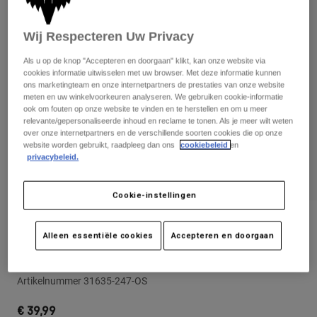
Broeken
Beschermers
Broeken
Overhemden
Broeken
Wij Respecteren Uw Privacy
Brillen
Alles bekijken
Handschoenen
Socks
Als u op de knop "Accepteren en doorgaan" klikt, kan onze website via
Korte broeken
cookies informatie uitwisselen met uw browser. Met deze informatie kunnen
Alles bekijken
Jassen
ons marketingteam en onze internetpartners de prestaties van onze website
meten en uw winkelvoorkeuren analyseren. We gebruiken cookie-informatie
Jassen
Women
ook om fouten op onze website te vinden en te herstellen en om u meer
Protections
relevante/gepersonaliseerde inhoud en reclame te tonen. Als je meer wilt weten
T-Shirts & Tops
over onze internetpartners en de verschillende soorten cookies die op onze
Handschoenen
Moto
website worden gebruikt, raadpleeg dan ons
cookiebeleid
en
Brillen
Hoodies en truien
privacybeleid.
Beschermingen
Helmen
Jassen
Sokken
Shirts
Cookie-instellingen
Leggings & Broeken
Brillen
Pants
Tassen & Accessoires
Shirts
Beoordelingen
Boots
Alleen essentiële cookies
Accepteren en doorgaan
Sokken
Alles bekijken
Snapbackcap Fox Head Camo Tech
Spare parts
Beschermers
Accessoires
Gloves
Artikelnummer
31635-247-OS
Youth
Brillen
Onderdelen
€ 39,99