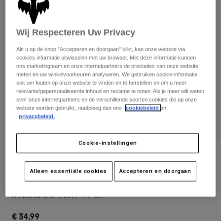
Broeken
Beschermers
Broeken
Overhemden
Broeken
Brillen
Wij Respecteren Uw Privacy
Alles bekijken
Handschoenen
Socks
Korte broeken
Als u op de knop "Accepteren en doorgaan" klikt, kan onze website via
Alles bekijken
cookies informatie uitwisselen met uw browser. Met deze informatie kunnen
Jassen
ons marketingteam en onze internetpartners de prestaties van onze website
Jassen
Women
meten en uw winkelvoorkeuren analyseren. We gebruiken cookie-informatie
Protections
ook om fouten op onze website te vinden en te herstellen en om u meer
relevante/gepersonaliseerde inhoud en reclame te tonen. Als je meer wilt weten
T-Shirts & Tops
Handschoenen
Moto
over onze internetpartners en de verschillende soorten cookies die op onze
Brillen
Hoodies en truien
website worden gebruikt, raadpleeg dan ons
cookiebeleid
en
privacybeleid.
Beschermingen
Helmen
Jassen
Sokken
Shirts
Leggings & Broeken
Brillen
Cookie-instellingen
Pants
Tassen & Accessoires
Shirts
Beoordelingen
Boots
Sokken
Alles bekijken
Alleen essentiële cookies
Accepteren en doorgaan
Snapbackcap Fox Head
Spare parts
Beschermers
Accessoires
Gloves
Artikelnummer
31641-122-OS
Youth
Brillen
Onderdelen
€ 34,99