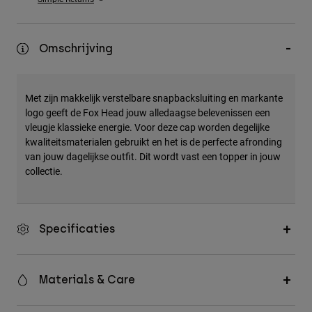
Accessories
All Accessories
Omschrijving
Bags & Backpacks
Hats & Caps
Met zijn makkelijk verstelbare snapbacksluiting en markante
Alles bekijken
logo geeft de Fox Head jouw alledaagse belevenissen een
vleugje klassieke energie. Voor deze cap worden degelijke
kwaliteitsmaterialen gebruikt en het is de perfecte afronding
van jouw dagelijkse outfit. Dit wordt vast een topper in jouw
collectie.
Specificaties
Materials & Care