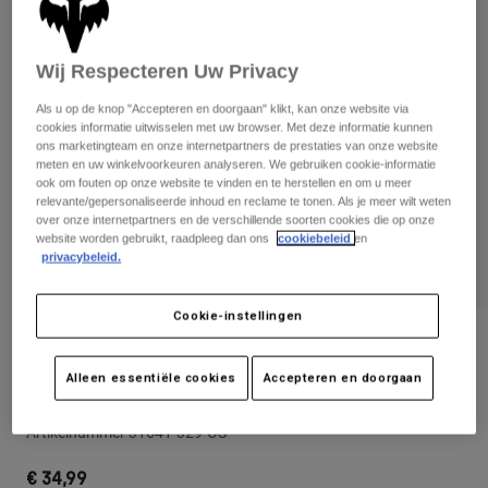
Broeken
Beschermers
Broeken
Overhemden
Broeken
Brillen
Wij Respecteren Uw Privacy
Alles bekijken
Handschoenen
Socks
Korte broeken
Als u op de knop "Accepteren en doorgaan" klikt, kan onze website via
Alles bekijken
cookies informatie uitwisselen met uw browser. Met deze informatie kunnen
Jassen
ons marketingteam en onze internetpartners de prestaties van onze website
Jassen
Women
meten en uw winkelvoorkeuren analyseren. We gebruiken cookie-informatie
Protections
ook om fouten op onze website te vinden en te herstellen en om u meer
relevante/gepersonaliseerde inhoud en reclame te tonen. Als je meer wilt weten
T-Shirts & Tops
Handschoenen
Moto
over onze internetpartners en de verschillende soorten cookies die op onze
Brillen
Hoodies en truien
website worden gebruikt, raadpleeg dan ons
cookiebeleid
en
privacybeleid.
Beschermingen
Helmen
Jassen
Sokken
Shirts
Leggings & Broeken
Brillen
Cookie-instellingen
Pants
Tassen & Accessoires
Shirts
Beoordelingen
Boots
Sokken
Alles bekijken
Alleen essentiële cookies
Accepteren en doorgaan
Snapbackcap Fox Head
Spare parts
Beschermers
Accessoires
Gloves
Artikelnummer
31641-329-OS
Youth
Brillen
Onderdelen
€ 34,99