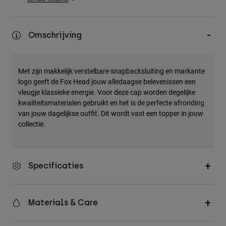
Accessories
All Accessories
Omschrijving
Bags & Backpacks
Hats & Caps
Met zijn makkelijk verstelbare snapbacksluiting en markante
Alles bekijken
logo geeft de Fox Head jouw alledaagse belevenissen een
vleugje klassieke energie. Voor deze cap worden degelijke
kwaliteitsmaterialen gebruikt en het is de perfecte afronding
van jouw dagelijkse outfit. Dit wordt vast een topper in jouw
collectie.
Specificaties
Materials & Care