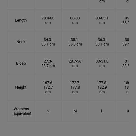
cm
cm
78.4-80
80-83
83-85.1
85.1-
Length
cm
cm
cm
88.9 cm
34.3-
35.1-
36.3-
38.1-
Neck
35.1 cm
36.3 cm
38.1 cm
39.4 cm
27.3-
28.7-30
30-31.8
31.8-
Bicep
28.7 cm
cm
cm
33.8 cm
167.6-
172.7-
177.8-
180.3-
Height
172.7
177.8
182.9
185.5
cm
cm
cm
cm
Women's
S
M
L
XL
Equivalent