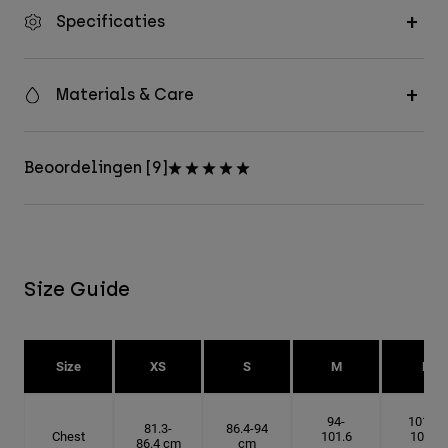
Specificaties
Materials & Care
Beoordelingen [9]
Size Guide
Size
XS
S
M
L
94-
101.6-
81.3-
86.4-94
Chest
101.6
109.2
86.4 cm
cm