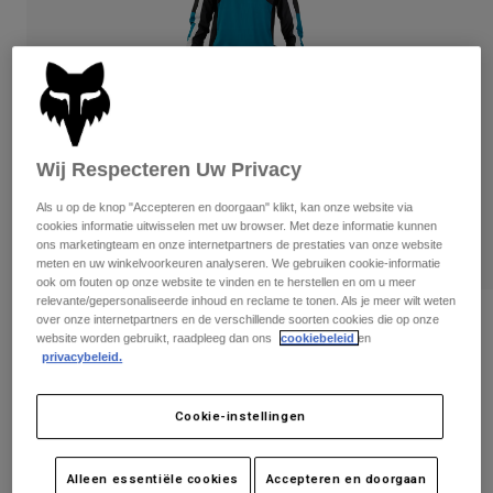
Broeken
Beschermers
Broeken
Overhemden
Broeken
Brillen
Alles bekijken
Handschoenen
Socks
Korte broeken
Alles bekijken
Jassen
Jassen
Women
Wij Respecteren Uw Privacy
Protections
T-Shirts & Tops
Handschoenen
Als u op de knop "Accepteren en doorgaan" klikt, kan onze website via
Moto
cookies informatie uitwisselen met uw browser. Met deze informatie kunnen
Brillen
Hoodies en truien
ons marketingteam en onze internetpartners de prestaties van onze website
Beschermingen
Helmen
meten en uw winkelvoorkeuren analyseren. We gebruiken cookie-informatie
Jassen
ook om fouten op onze website te vinden en te herstellen en om u meer
Sokken
Shirts
relevante/gepersonaliseerde inhoud en reclame te tonen. Als je meer wilt weten
Leggings & Broeken
Brillen
over onze internetpartners en de verschillende soorten cookies die op onze
Beoordelingen
Pants
website worden gebruikt, raadpleeg dan ons
cookiebeleid
en
Tassen & Accessoires
Shirts
privacybeleid.
Tienershirt 180 Nitro
Boots
Sokken
Alles bekijken
Spare parts
Beschermers
Artikelnummer
31274
Cookie-instellingen
Accessoires
Gloves
Price reduced from
to
€ 44,99
€ 22,50
50% OFF
Youth
Brillen
Onderdelen
Alleen essentiële cookies
Accepteren en doorgaan