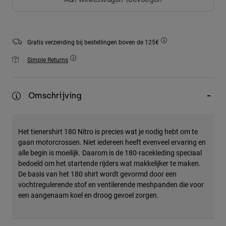
Accessories
All Accessories
Gratis verzending bij bestellingen boven de 125€
Bags & Backpacks
Simple Returns
Hats & Caps
Alles bekijken
Omschrijving
Het tienershirt 180 Nitro is precies wat je nodig hebt om te
gaan motorcrossen. Niet iedereen heeft evenveel ervaring en
alle begin is moeilijk. Daarom is de 180-racekleding speciaal
bedoeld om het startende rijders wat makkelijker te maken.
De basis van het 180 shirt wordt gevormd door een
vochtregulerende stof en ventilerende meshpanden die voor
een aangenaam koel en droog gevoel zorgen.