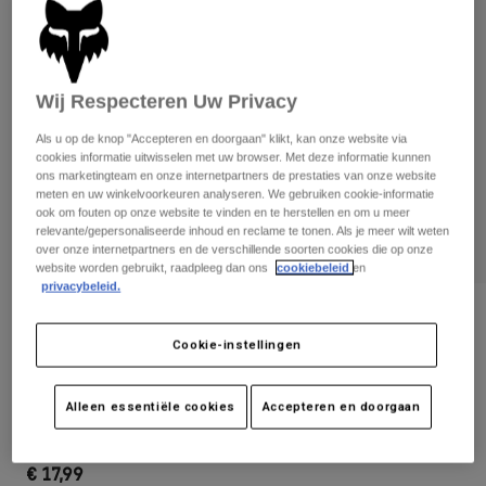
Broeken
Beschermers
Broeken
Overhemden
Broeken
Brillen
Alles bekijken
Handschoenen
Socks
Wij Respecteren Uw Privacy
Korte broeken
Alles bekijken
Jassen
Als u op de knop "Accepteren en doorgaan" klikt, kan onze website via
Jassen
Women
cookies informatie uitwisselen met uw browser. Met deze informatie kunnen
ons marketingteam en onze internetpartners de prestaties van onze website
Protections
meten en uw winkelvoorkeuren analyseren. We gebruiken cookie-informatie
T-Shirts & Tops
Handschoenen
Moto
ook om fouten op onze website te vinden en te herstellen en om u meer
relevante/gepersonaliseerde inhoud en reclame te tonen. Als je meer wilt weten
Brillen
Hoodies en truien
over onze internetpartners en de verschillende soorten cookies die op onze
Beschermingen
Helmen
website worden gebruikt, raadpleeg dan ons
cookiebeleid
en
Jassen
Sokken
privacybeleid.
Shirts
Leggings & Broeken
Brillen
Beoordelingen
Pants
Tassen & Accessoires
Shirts
Cookie-instellingen
Tienersokken Ranger Crew 15 Cm -
Boots
Sokken
Alles bekijken
Kinderen
Spare parts
Beschermers
Alleen essentiële cookies
Accepteren en doorgaan
Accessoires
Artikelnummer
31084
Gloves
Youth
Brillen
Onderdelen
€ 17,99