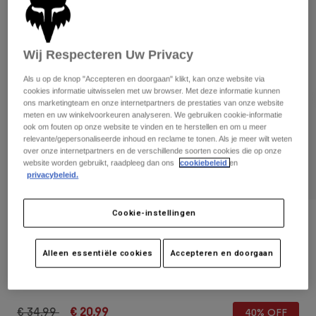
Broeken
Beschermers
Broeken
Overhemden
Broeken
Brillen
Alles bekijken
Handschoenen
Wij Respecteren Uw Privacy
Socks
Korte broeken
Als u op de knop "Accepteren en doorgaan" klikt, kan onze website via
Alles bekijken
Jassen
cookies informatie uitwisselen met uw browser. Met deze informatie kunnen
Jassen
Women
ons marketingteam en onze internetpartners de prestaties van onze website
meten en uw winkelvoorkeuren analyseren. We gebruiken cookie-informatie
Protections
ook om fouten op onze website te vinden en te herstellen en om u meer
T-Shirts & Tops
Handschoenen
Moto
relevante/gepersonaliseerde inhoud en reclame te tonen. Als je meer wilt weten
over onze internetpartners en de verschillende soorten cookies die op onze
Brillen
Hoodies en truien
website worden gebruikt, raadpleeg dan ons
cookiebeleid
en
Beschermingen
Helmen
privacybeleid.
Jassen
Sokken
Shirts
Leggings & Broeken
Brillen
Pants
Cookie-instellingen
Tassen & Accessoires
Shirts
Beoordelingen
Boots
Sokken
Alles bekijken
Truckerscap Boundary - Dames
Alleen essentiële cookies
Accepteren en doorgaan
Spare parts
Beschermers
Accessoires
Gloves
Artikelnummer
32131-097-OS
Youth
Brillen
Onderdelen
Price reduced from
to
€ 34,99
€ 20,99
40% OFF