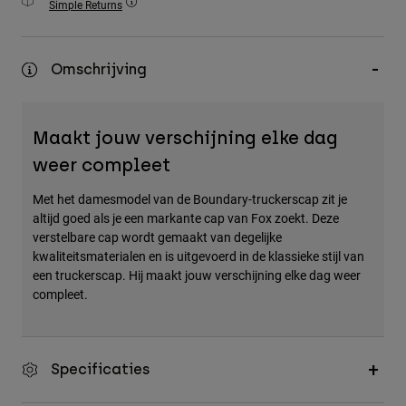
Simple Returns
Accessories
All Accessories
Omschrijving
Bags & Backpacks
Hats & Caps
Maakt jouw verschijning elke dag
Alles bekijken
weer compleet
Met het damesmodel van de Boundary-truckerscap zit je
altijd goed als je een markante cap van Fox zoekt. Deze
verstelbare cap wordt gemaakt van degelijke
kwaliteitsmaterialen en is uitgevoerd in de klassieke stijl van
een truckerscap. Hij maakt jouw verschijning elke dag weer
compleet.
Specificaties