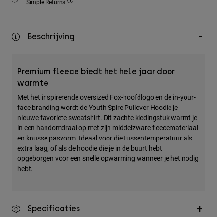
Simple Returns
Accessories
All Accessories
Beschrijving
Bags & Backpacks
Hats & Caps
Premium fleece biedt het hele jaar door
Alles bekijken
warmte
Met het inspirerende oversized Fox-hoofdlogo en de in-your-
face branding wordt de Youth Spire Pullover Hoodie je
nieuwe favoriete sweatshirt. Dit zachte kledingstuk warmt je
in een handomdraai op met zijn middelzware fleecemateriaal
en knusse pasvorm. Ideaal voor die tussentemperatuur als
extra laag, of als de hoodie die je in de buurt hebt
opgeborgen voor een snelle opwarming wanneer je het nodig
hebt.
Specificaties