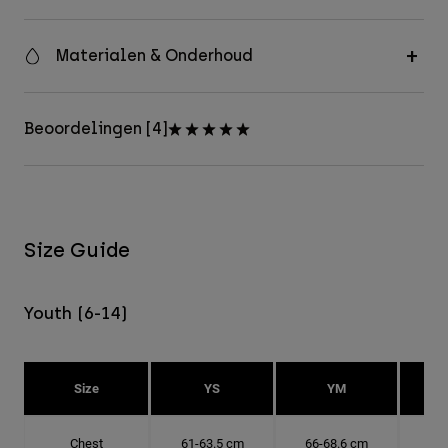
Materialen & Onderhoud
Beoordelingen [4]
Size Guide
Youth (6-14)
Size
YS
YM
Chest
61-63.5 cm
66-68.6 cm
71-