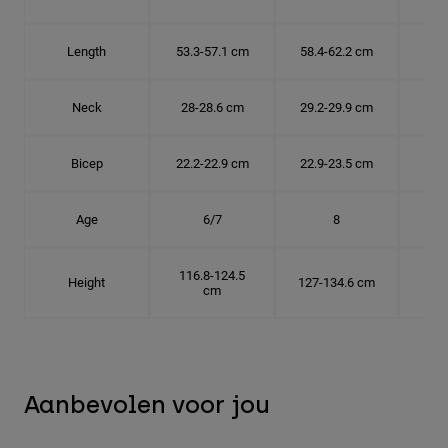
Length
53.3-57.1 cm
58.4-62.2 cm
63.
Neck
28-28.6 cm
29.2-29.9 cm
30.
Bicep
22.2-22.9 cm
22.9-23.5 cm
24.
Age
6/7
8
116.8-124.5
Height
127-134.6 cm
137
cm
Aanbevolen voor jou