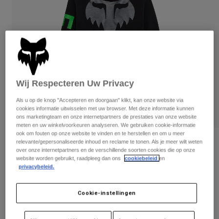
Broeken
Beschermers
Broeken
Overhemden
Broeken
Brillen
Alles bekijken
Handschoenen
Socks
Korte broeken
Alles bekijken
Jassen
Jassen
Women
Protections
Wij Respecteren Uw Privacy
T-Shirts & Tops
Handschoenen
Moto
Als u op de knop "Accepteren en doorgaan" klikt, kan onze website via
Brillen
Hoodies en truien
cookies informatie uitwisselen met uw browser. Met deze informatie kunnen
Beschermingen
Helmen
ons marketingteam en onze internetpartners de prestaties van onze website
Jassen
meten en uw winkelvoorkeuren analyseren. We gebruiken cookie-informatie
Sokken
Shirts
ook om fouten op onze website te vinden en te herstellen en om u meer
Leggings & Broeken
Brillen
relevante/gepersonaliseerde inhoud en reclame te tonen. Als je meer wilt weten
Beoordelingen
Pants
over onze internetpartners en de verschillende soorten cookies die op onze
Tassen & Accessoires
Shirts
website worden gebruikt, raadpleeg dan ons
cookiebeleid
en
Youth Spire Pullover Hoodie
Boots
Sokken
privacybeleid.
Alles bekijken
Spare parts
Beschermers
Artikelnummer
36542
Accessoires
Gloves
Cookie-instellingen
Price reduced from
to
€ 69,99
€ 41,99
40% OFF
Youth
Brillen
Onderdelen