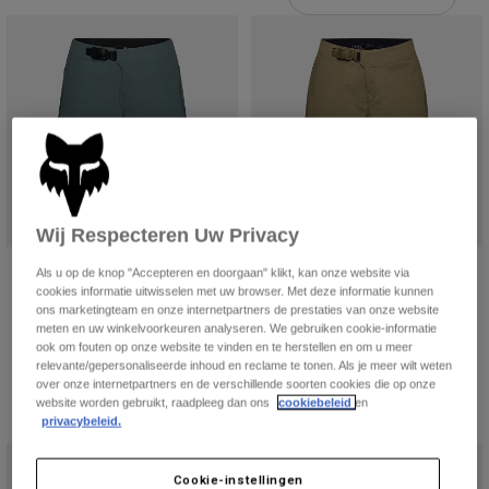
Broeken
Beschermers
Broeken
Overhemden
Broeken
Brillen
Alles bekijken
Handschoenen
Socks
Korte broeken
Alles bekijken
Jassen
Jassen
Women
Protections
T-Shirts & Tops
Handschoenen
Moto
Wij Respecteren Uw Privacy
Brillen
Hoodies en truien
Beschermingen
Helmen
Dames Ranger gevoerde korte
Womens Ranger Shorts
Jassen
Als u op de knop "Accepteren en doorgaan" klikt, kan onze website via
Sokken
broek
cookies informatie uitwisselen met uw browser. Met deze informatie kunnen
Shirts
Price reduced from
to
€ 47,99
€ 79,99
Leggings & Broeken
Brillen
ons marketingteam en onze internetpartners de prestaties van onze website
€ 99,99
Pants
meten en uw winkelvoorkeuren analyseren. We gebruiken cookie-informatie
(2)
Tassen & Accessoires
Shirts
ook om fouten op onze website te vinden en te herstellen en om u meer
Product swatch type of Zwart.
Product swatch type of Donkere schaduw grijs.
Product swatch type of Middernachtblauw.
Product swatch type of Militair groen.
Product swatch type of Salie groen.
Boots
Sokken
Product swatch type of Zwart.
Product swatch type of Donk
Product swatch type of 
Product swatch ty
relevante/gepersonaliseerde inhoud en reclame te tonen. Als je meer wilt weten
Alles bekijken
over onze internetpartners en de verschillende soorten cookies die op onze
Spare parts
Beschermers
website worden gebruikt, raadpleeg dan ons
cookiebeleid
en
Accessoires
privacybeleid.
Gloves
Youth
Brillen
Onderdelen
Cookie-instellingen