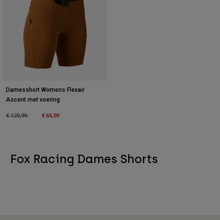
Damesshort Womens Flexair
Ascent met voering
Price reduced from
to
€ 65,00
€ 129,99
Fox Racing Dames Shorts