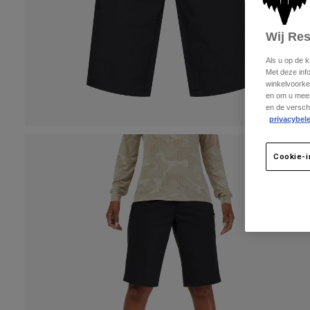
Wij Re
Als u op de 
Met deze inf
winkelvoorke
en om u meer
en de versch
privacybele
Cookie-i