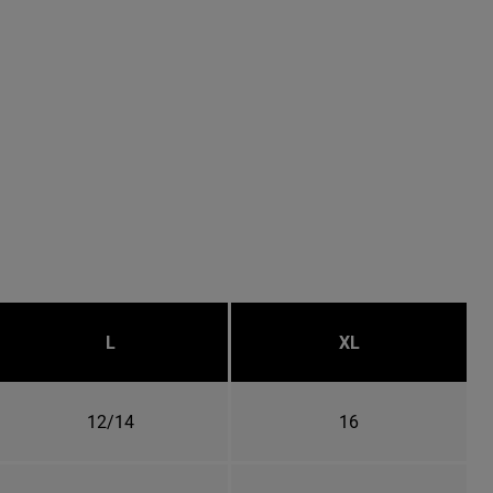
L
XL
12/14
16