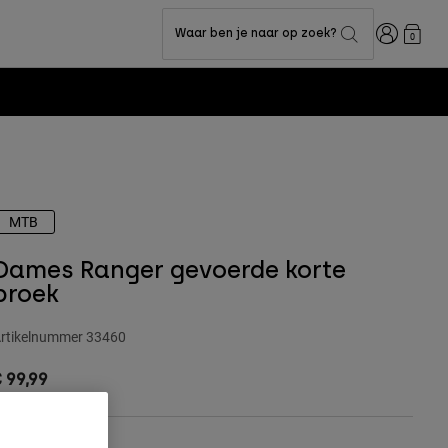
Inloggen
Waar ben je naar op zoek?
0
MTB
Dames Ranger gevoerde korte
broek
rtikelnummer
33460
 99,99