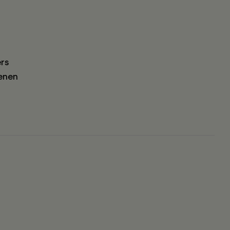
rs
enen