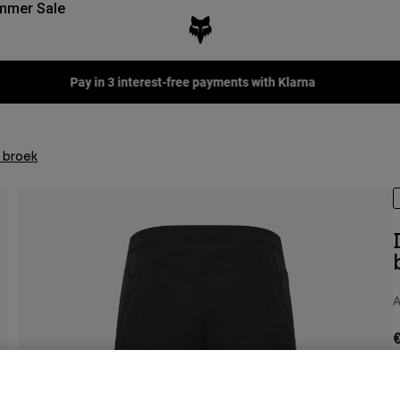
mmer Sale
Fox LAB Capsule Collection -
Shop now
 broek
A
€