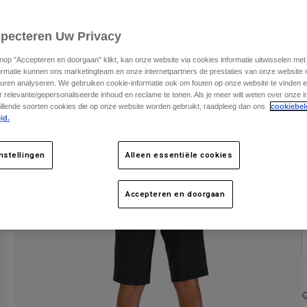
K
specteren Uw Privacy
knop "Accepteren en doorgaan" klikt, kan onze website via cookies informatie uitwisselen me
ormatie kunnen ons marketingteam en onze internetpartners de prestaties van onze website
uren analyseren. We gebruiken cookie-informatie ook om fouten op onze website te vinden en
 relevante/gepersonaliseerde inhoud en reclame te tonen. Als je meer wilt weten over onze i
illende soorten cookies die op onze website worden gebruikt, raadpleeg dan ons
cookiebel
id.
nstellingen
Alleen essentiële cookies
Accepteren en doorgaan