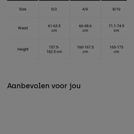
Size
0/2
4/6
8/10
61-63.5
66-68.6
71.1-74.9
Waist
cm
cm
cm
157.5-
160-167.5
165-173
Height
162.5 cm
cm
cm
Aanbevolen voor jou