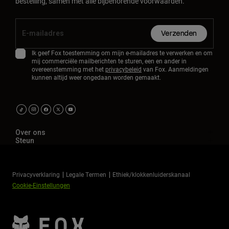
bestelling, samen met alle bijbehorende voorwaarden.
Verzenden
Ik geef Fox toestemming om mijn e-mailadres te verwerken en om
mij commerciële mailberichten te sturen, een en ander in
overeenstemming met het
privacybeleid
van Fox. Aanmeldingen
kunnen altijd weer ongedaan worden gemaakt.
Over ons
Steun
Privacyverklaring
Legale Termen
Ethiek/klokkenluiderskanaal
Cookie-Einstellungen