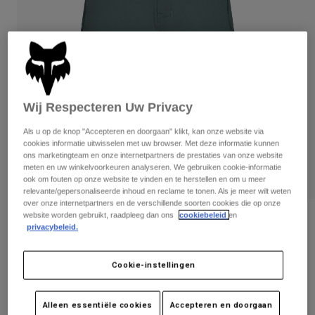
Broeken
Beschermers
Broeken
Overhemden
Broeken
Brillen
Alles bekijken
Handschoenen
Socks
Korte broeken
Alles bekijken
Jassen
Jassen
Women
Wij Respecteren Uw Privacy
Protections
Als u op de knop "Accepteren en doorgaan" klikt, kan onze website via
T-Shirts & Tops
Handschoenen
Moto
cookies informatie uitwisselen met uw browser. Met deze informatie kunnen
Brillen
Hoodies en truien
ons marketingteam en onze internetpartners de prestaties van onze website
Beschermingen
Helmen
meten en uw winkelvoorkeuren analyseren. We gebruiken cookie-informatie
Jassen
ook om fouten op onze website te vinden en te herstellen en om u meer
Sokken
Shirts
relevante/gepersonaliseerde inhoud en reclame te tonen. Als je meer wilt weten
Leggings & Broeken
Brillen
over onze internetpartners en de verschillende soorten cookies die op onze
Pants
website worden gebruikt, raadpleeg dan ons
cookiebeleid
en
Tassen & Accessoires
Dames Ranger gevoerde korte broek
Shirts
privacybeleid.
Boots
Sokken
Alles bekijken
Artikelnummer
33460
Spare parts
Beschermers
Cookie-instellingen
Accessoires
Gloves
€ 99,99
Youth
Brillen
Onderdelen
Alleen essentiële cookies
Accepteren en doorgaan