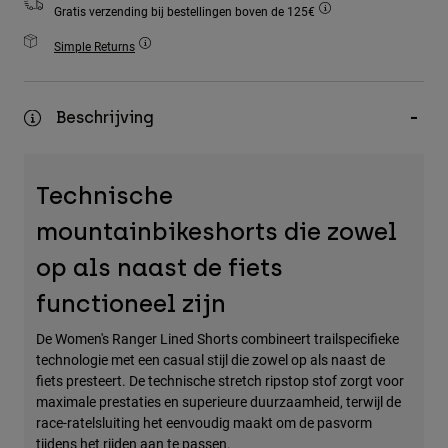
Gratis verzending bij bestellingen boven de 125€
Accessories
Simple Returns
All Accessories
Bags & Backpacks
Beschrijving
Hats & Caps
Alles bekijken
Technische
mountainbikeshorts die zowel
op als naast de fiets
functioneel zijn
De Women's Ranger Lined Shorts combineert trailspecifieke
technologie met een casual stijl die zowel op als naast de
fiets presteert. De technische stretch ripstop stof zorgt voor
maximale prestaties en superieure duurzaamheid, terwijl de
race-ratelsluiting het eenvoudig maakt om de pasvorm
tijdens het rijden aan te passen.