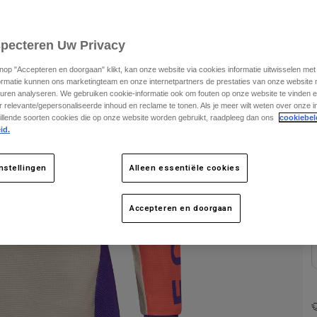
S
specteren Uw Privacy
K
knop "Accepteren en doorgaan" klikt, kan onze website via cookies informatie uitwisselen me
ormatie kunnen ons marketingteam en onze internetpartners de prestaties van onze website
uren analyseren. We gebruiken cookie-informatie ook om fouten op onze website te vinden en
 relevante/gepersonaliseerde inhoud en reclame te tonen. Als je meer wilt weten over onze i
illende soorten cookies die op onze website worden gebruikt, raadpleeg dan ons
cookiebel
id.
nstellingen
Alleen essentiële cookies
Accepteren en doorgaan