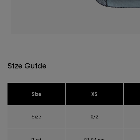
Size Guide
Size
XS
Size
0/2
Bust
81-84 cm