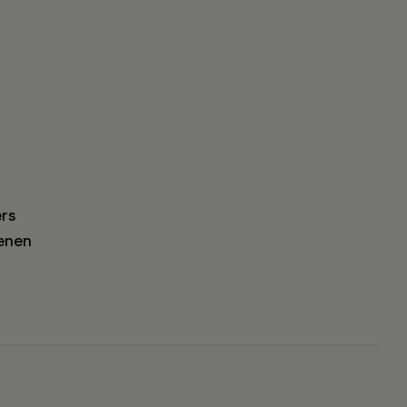
rs
enen