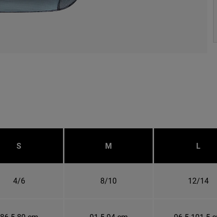
S
M
L
4/6
8/10
12/14
86.5-89 cm
91.5-94 cm
96.5-101.5 