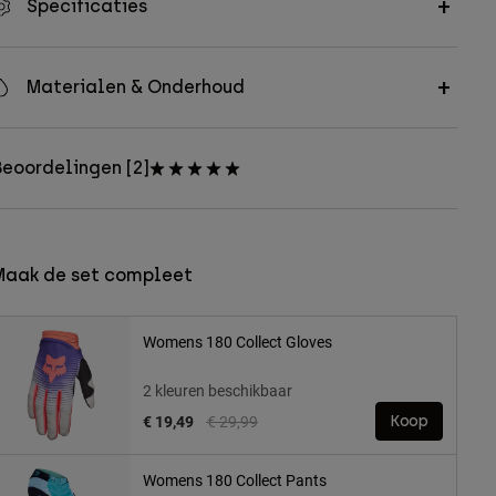
Specificaties
Materialen & Onderhoud
eoordelingen [2]
Maak de set compleet
Womens 180 Collect Gloves
2 kleuren beschikbaar
Price reduced from
to
€ 19,49
€ 29,99
Koop
Womens 180 Collect Pants