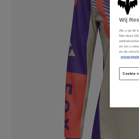
Wij Re
Als u op de 
Met deze inf
winkelvoorke
en om u meer
en de versch
privacybele
Cookie-i