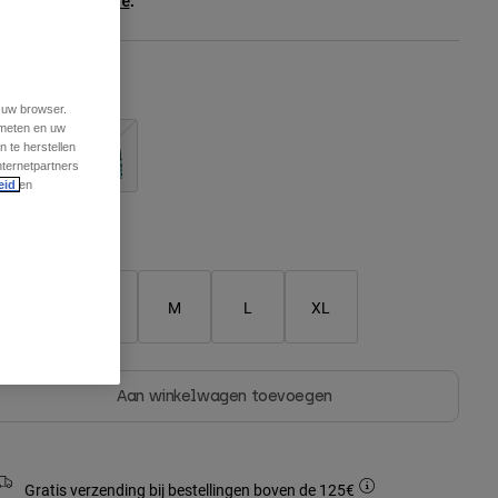
ee the full kit
.
here
leur -
t uw browser.
 meten en uw
 te herstellen
nternetpartners
eid
en
Matentabel
XS
S
M
L
XL
Aan winkelwagen toevoegen
Gratis verzending bij bestellingen boven de 125€