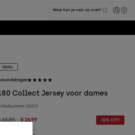
Inloggen
Waar ben je naar op zoek?
0
Moto
eoordelingen
180 Collect Jersey voor dames
rtikelnummer
36325
rice reduced from
to
€ 44,99
€ 26,99
40% OFF