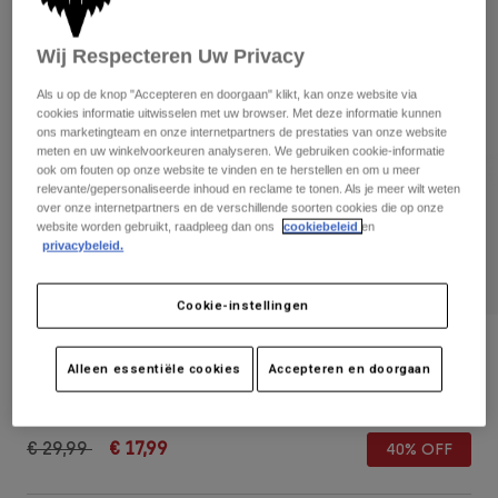
Broeken
Beschermers
Broeken
Overhemden
Broeken
Wij Respecteren Uw Privacy
Brillen
Alles bekijken
Handschoenen
Socks
Als u op de knop "Accepteren en doorgaan" klikt, kan onze website via
Korte broeken
cookies informatie uitwisselen met uw browser. Met deze informatie kunnen
Alles bekijken
ons marketingteam en onze internetpartners de prestaties van onze website
Jassen
meten en uw winkelvoorkeuren analyseren. We gebruiken cookie-informatie
Jassen
Women
ook om fouten op onze website te vinden en te herstellen en om u meer
Protections
relevante/gepersonaliseerde inhoud en reclame te tonen. Als je meer wilt weten
over onze internetpartners en de verschillende soorten cookies die op onze
T-Shirts & Tops
Handschoenen
Moto
website worden gebruikt, raadpleeg dan ons
cookiebeleid
en
Brillen
Hoodies en truien
privacybeleid.
Beschermingen
Helmen
Jassen
Sokken
Shirts
Cookie-instellingen
Leggings & Broeken
Brillen
Pants
Tassen & Accessoires
Block Mesh Trucker Hat
Shirts
Alleen essentiële cookies
Accepteren en doorgaan
Boots
Sokken
Alles bekijken
Artikelnummer
38470-532-OS
Spare parts
Beschermers
Accessoires
Gloves
Price reduced from
to
€ 29,99
€ 17,99
40% OFF
Youth
Brillen
Onderdelen