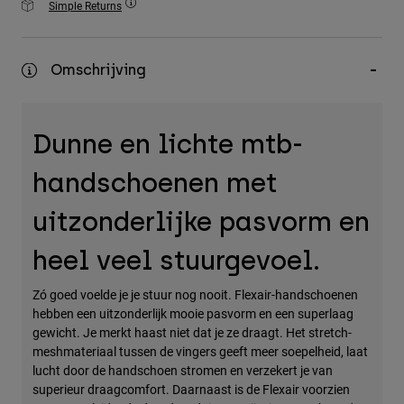
Simple Returns
Accessories
All Accessories
Omschrijving
Bags & Backpacks
Hats & Caps
Dunne en lichte mtb-
Alles bekijken
handschoenen met
uitzonderlijke pasvorm en
heel veel stuurgevoel.
Zó goed voelde je je stuur nog nooit. Flexair-handschoenen
hebben een uitzonderlijk mooie pasvorm en een superlaag
gewicht. Je merkt haast niet dat je ze draagt. Het stretch-
meshmateriaal tussen de vingers geeft meer soepelheid, laat
lucht door de handschoen stromen en verzekert je van
superieur draagcomfort. Daarnaast is de Flexair voorzien