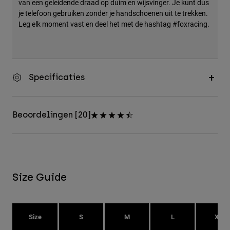
van een geleidende draad op duim en wijsvinger. Je kunt dus
je telefoon gebruiken zonder je handschoenen uit te trekken.
Leg elk moment vast en deel het met de hashtag #foxracing.
Specificaties
Beoordelingen [20]
Size Guide
Size
S
M
L
XL