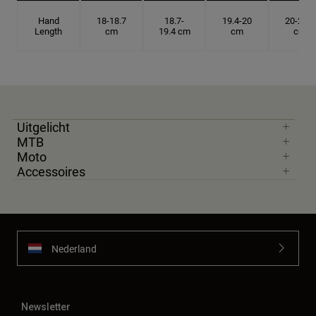
Hand
18-18.7
18.7-
19.4-20
20-20.6
Length
cm
19.4 cm
cm
cm
Uitgelicht
MTB
Moto
Accessoires
Nederland
Newsletter