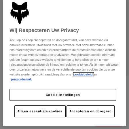
Broeken
Beschermers
Broeken
Overhemden
Broeken
Brillen
Alles bekijken
Handschoenen
Socks
Korte broeken
Wij Respecteren Uw Privacy
Alles bekijken
Jassen
Als u op de knop "Accepteren en doorgaan" klikt, kan onze website via
Jassen
Women
cookies informatie uitwisselen met uw browser. Met deze informatie kunnen
Protections
ons marketingteam en onze internetpartners de prestaties van onze website
T-Shirts & Tops
Handschoenen
meten en uw winkelvoorkeuren analyseren. We gebruiken cookie-informatie
Moto
ook om fouten op onze website te vinden en te herstellen en om u meer
Brillen
Hoodies en truien
relevante/gepersonaliseerde inhoud en reclame te tonen. Als je meer wilt weten
Beschermingen
Helmen
over onze internetpartners en de verschillende soorten cookies die op onze
Jassen
website worden gebruikt, raadpleeg dan ons
cookiebeleid
en
Sokken
Shirts
privacybeleid.
Leggings & Broeken
Brillen
Beoordelingen
Pants
Tassen & Accessoires
Shirts
Cookie-instellingen
HANDSCHOENEN FLEXAIR
Boots
Sokken
Alles bekijken
Spare parts
Beschermers
Artikelnummer
27180
Accessoires
Alleen essentiële cookies
Accepteren en doorgaan
Gloves
Price reduced from
to
€ 34,99
€ 17,50
50% OFF
Youth
Brillen
Onderdelen