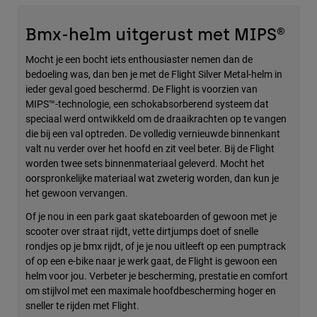
Accessories
Bmx-helm uitgerust met MIPS®
All Accessories
Mocht je een bocht iets enthousiaster nemen dan de
Bags & Backpacks
bedoeling was, dan ben je met de Flight Silver Metal-helm in
Hats & Caps
ieder geval goed beschermd. De Flight is voorzien van
MIPS™-technologie, een schokabsorberend systeem dat
Alles bekijken
speciaal werd ontwikkeld om de draaikrachten op te vangen
die bij een val optreden. De volledig vernieuwde binnenkant
valt nu verder over het hoofd en zit veel beter. Bij de Flight
worden twee sets binnenmateriaal geleverd. Mocht het
oorspronkelijke materiaal wat zweterig worden, dan kun je
het gewoon vervangen.
Of je nou in een park gaat skateboarden of gewoon met je
scooter over straat rijdt, vette dirtjumps doet of snelle
rondjes op je bmx rijdt, of je je nou uitleeft op een pumptrack
of op een e-bike naar je werk gaat, de Flight is gewoon een
helm voor jou. Verbeter je bescherming, prestatie en comfort
om stijlvol met een maximale hoofdbescherming hoger en
sneller te rijden met Flight.