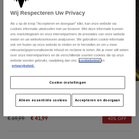
Broeken
Beschermers
Broeken
Overhemden
Wij Respecteren Uw Privacy
Broeken
Brillen
Alles bekijken
Handschoenen
Als u op de knop "Accepteren en doorgaan" klikt, kan onze website via
Socks
Korte broeken
cookies informatie uitwisselen met uw browser. Met deze informatie kunnen
ons marketingteam en onze internetpartners de prestaties van onze website
Alles bekijken
Jassen
meten en uw winkelvoorkeuren analyseren. We gebruiken cookie-informatie
Jassen
Women
ook om fouten op onze website te vinden en te herstellen en om u meer
relevante/gepersonaliseerde inhoud en reclame te tonen. Als je meer wilt weten
Protections
over onze internetpartners en de verschillende soorten cookies die op onze
T-Shirts & Tops
Handschoenen
Moto
website worden gebruikt, raadpleeg dan ons
cookiebeleid
en
privacybeleid.
Brillen
Hoodies en truien
Beschermingen
Helmen
Jassen
Sokken
Cookie-instellingen
Shirts
Leggings & Broeken
Brillen
Helm Flight Silver Metal
Pants
Tassen & Accessoires
Shirts
Alleen essentiële cookies
Accepteren en doorgaan
Boots
Sokken
Artikelnummer
30969
Alles bekijken
Spare parts
Beschermers
Price reduced from
to
€ 69,99
€ 41,99
Accessoires
40% OFF
Gloves
Youth
Brillen
Onderdelen