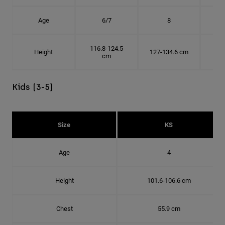
Age
6/7
8
116.8-124.5
Height
127-134.6 cm
137
cm
Kids (3-5)
Size
KS
Age
4
Height
101.6-106.6 cm
Chest
55.9 cm