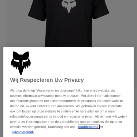
Broeken
Beschermers
Broeken
Overhemden
Broeken
Brillen
Alles bekijken
Handschoenen
Socks
Korte broeken
Alles bekijken
Jassen
Jassen
Women
Protections
T-Shirts & Tops
Handschoenen
Moto
Brillen
Hoodies en truien
Beschermingen
Helmen
Jassen
Wij Respecteren Uw Privacy
Sokken
Shirts
Leggings & Broeken
Brillen
Als u op de knop "Accepteren en doorgaan" klikt, kan onze website via
Pants
Tassen & Accessoires
Shirts
Beoordelingen
cookies informatie uitwisselen met uw browser. Met deze informatie kunnen
ons marketingteam en onze internetpartners de prestaties van onze website
Boots
Sokken
Alles bekijken
meten en uw winkelvoorkeuren analyseren. We gebruiken cookie-informatie
Kinder-T-shirt Youth Fox Legacy
Spare parts
Beschermers
ook om fouten op onze website te vinden en te herstellen en om u meer
Accessoires
relevante/gepersonaliseerde inhoud en reclame te tonen. Als je meer wilt weten
Gloves
Artikelnummer
31819
over onze internetpartners en de verschillende soorten cookies die op onze
website worden gebruikt, raadpleeg dan ons
cookiebeleid
en
Youth
Brillen
Onderdelen
privacybeleid.
€ 14,99
-
€ 17,49