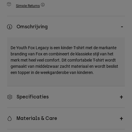
Accessories
Simple Returns
All Accessories
Omschrijving
Bags & Backpacks
Hats & Caps
Alles bekijken
De Youth Fox Legacy is een kinder-T-shirt met de markante
branding van Fox en combineert de klassieke stijl van het
merk met heel veel comfort. Dit comfortabele T-shirt wordt
gemaakt van middelzwaar zacht materiaal en wordt beslist
een topper in de weekgarderobe van kinderen.
Specificaties
Materials & Care