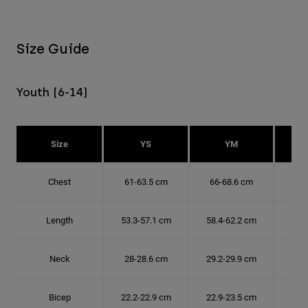
Size Guide
Youth (6-14)
Size
YS
YM
Chest
61-63.5 cm
66-68.6 cm
71-
Length
53.3-57.1 cm
58.4-62.2 cm
63.
Neck
28-28.6 cm
29.2-29.9 cm
30.
Bicep
22.2-22.9 cm
22.9-23.5 cm
24.