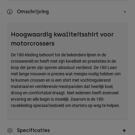
Accessories
Omschrijving
All Accessories
Bags & Backpacks
Hoogwaardig kwaliteitsshirt voor
Hats & Caps
motorcrossers
Alles bekijken
De 180-kleding behoort tot de bekendere lijnen in de
crosswereld en heeft met zijn kwaliteit en prestaties in de
loop der jaren zijn sporen absoluut verdiend. De 180 Lean
met lange mouwen is precies wat meisjes nodig hebben om
te kunnen crossen en is een shirt met vochtregulerend
materiaal en ventilerende meshpanden dat heerlijk koel,
droog en comfortabel draagt. Niet iedereen heeft evenveel
ervaring en alle begin is moeilijk. Daarom is de 180-
racekleding speciaal bedoeld om starters op weg te helpen.
Specificaties