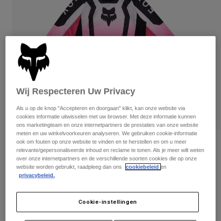
Broeken
Beschermers
Broeken
Overhemden
Broeken
Brillen
Alles bekijken
Handschoenen
Socks
Korte broeken
Alles bekijken
Jassen
Jassen
Women
Protections
Wij Respecteren Uw Privacy
T-Shirts & Tops
Handschoenen
Moto
Brillen
Hoodies en truien
Als u op de knop "Accepteren en doorgaan" klikt, kan onze website via
Beschermingen
cookies informatie uitwisselen met uw browser. Met deze informatie kunnen
Helmen
Jassen
ons marketingteam en onze internetpartners de prestaties van onze website
Sokken
Shirts
meten en uw winkelvoorkeuren analyseren. We gebruiken cookie-informatie
Leggings & Broeken
Brillen
ook om fouten op onze website te vinden en te herstellen en om u meer
Shirt met lange mouw 180 Lean Long
Pants
relevante/gepersonaliseerde inhoud en reclame te tonen. Als je meer wilt weten
Tassen & Accessoires
Sleeve - Meisjes
Shirts
over onze internetpartners en de verschillende soorten cookies die op onze
Boots
Sokken
website worden gebruikt, raadpleeg dan ons
cookiebeleid
en
Alles bekijken
Artikelnummer
33055
privacybeleid.
Spare parts
Beschermers
Accessoires
Gloves
Price reduced from
to
€ 29,99
€ 17,99
40% OFF
Cookie-instellingen
Youth
Brillen
Onderdelen