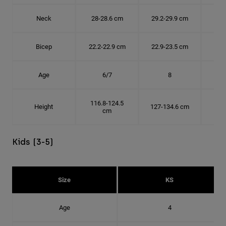
Neck
28-28.6 cm
29.2-29.9 cm
30.
Bicep
22.2-22.9 cm
22.9-23.5 cm
24.
Age
6/7
8
116.8-124.5
Height
127-134.6 cm
137
cm
Kids (3-5)
Size
KS
Age
4