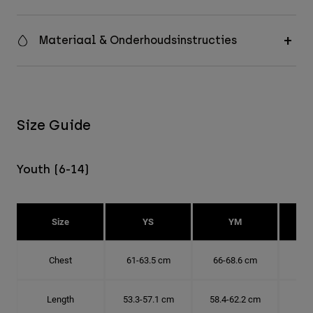
Materiaal & Onderhoudsinstructies
Size Guide
Youth (6-14)
Size
YS
YM
Chest
61-63.5 cm
66-68.6 cm
71-
Length
53.3-57.1 cm
58.4-62.2 cm
63.