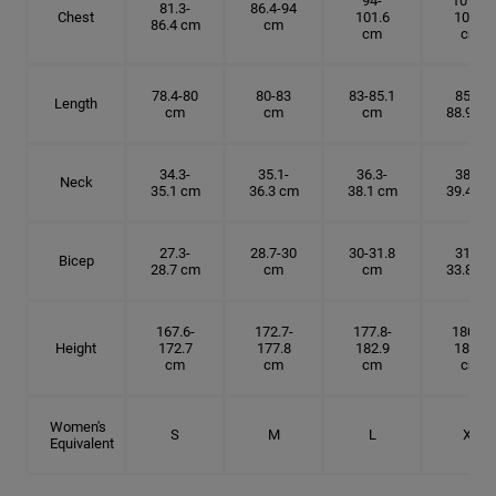
94-
101.6-
81.3-
86.4-94
Chest
101.6
109.2
86.4 cm
cm
cm
cm
78.4-80
80-83
83-85.1
85.1-
Length
cm
cm
cm
88.9 cm
34.3-
35.1-
36.3-
38.1-
Neck
35.1 cm
36.3 cm
38.1 cm
39.4 cm
27.3-
28.7-30
30-31.8
31.8-
Bicep
28.7 cm
cm
cm
33.8 cm
167.6-
172.7-
177.8-
180.3-
Height
172.7
177.8
182.9
185.5
cm
cm
cm
cm
Women's
S
M
L
XL
Equivalent