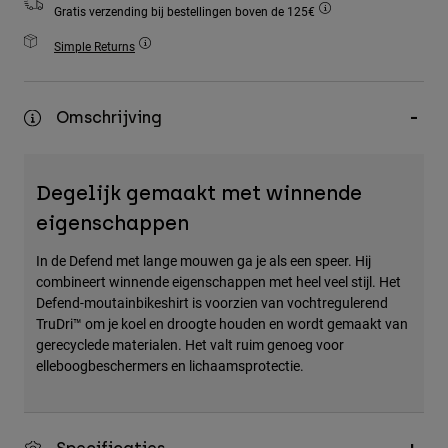
Gratis verzending bij bestellingen boven de 125€
Accessories
Simple Returns
All Accessories
Bags & Backpacks
Omschrijving
Hats & Caps
Alles bekijken
Degelijk gemaakt met winnende
eigenschappen
In de Defend met lange mouwen ga je als een speer. Hij
combineert winnende eigenschappen met heel veel stijl. Het
Defend-moutainbikeshirt is voorzien van vochtregulerend
TruDri™ om je koel en droogte houden en wordt gemaakt van
gerecyclede materialen. Het valt ruim genoeg voor
elleboogbeschermers en lichaamsprotectie.