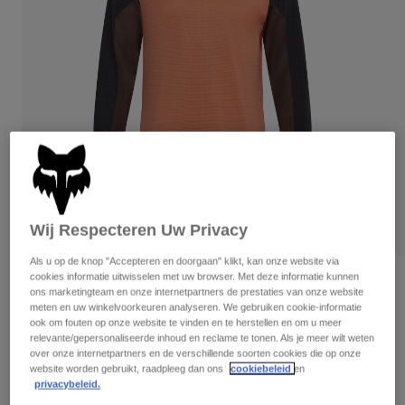
Broeken
Beschermers
Broeken
Overhemden
Broeken
Brillen
Alles bekijken
Handschoenen
Socks
Korte broeken
Alles bekijken
Jassen
Jassen
Women
Protections
T-Shirts & Tops
Handschoenen
Moto
Brillen
Hoodies en truien
Beschermingen
Helmen
Jassen
Wij Respecteren Uw Privacy
Sokken
Shirts
Leggings & Broeken
Brillen
Als u op de knop "Accepteren en doorgaan" klikt, kan onze website via
Pants
cookies informatie uitwisselen met uw browser. Met deze informatie kunnen
Tassen & Accessoires
Shirts
Beoordelingen
ons marketingteam en onze internetpartners de prestaties van onze website
Boots
Sokken
meten en uw winkelvoorkeuren analyseren. We gebruiken cookie-informatie
Alles bekijken
SHIRT MET LANGE MOUW DEFEND LONG
ook om fouten op onze website te vinden en te herstellen en om u meer
Spare parts
Beschermers
SLEEVE
relevante/gepersonaliseerde inhoud en reclame te tonen. Als je meer wilt weten
Accessoires
over onze internetpartners en de verschillende soorten cookies die op onze
Gloves
website worden gebruikt, raadpleeg dan ons
cookiebeleid
en
Artikelnummer
32367
Youth
Brillen
privacybeleid.
Onderdelen