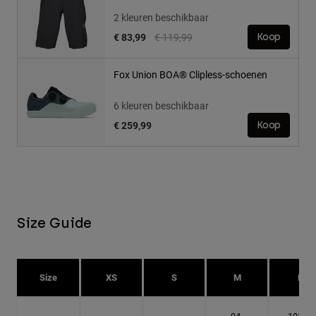
2 kleuren beschikbaar
Price reduced from
to
€ 83,99
€ 119,99
Koop
Fox Union BOA® Clipless-schoenen
6 kleuren beschikbaar
€ 259,99
Koop
Size Guide
Size
XS
S
M
L