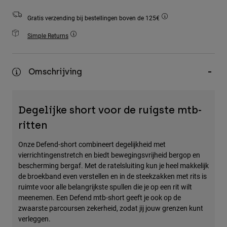
Accessories
Gratis verzending bij bestellingen boven de 125€
All Accessories
Simple Returns
Bags & Backpacks
Hats & Caps
Omschrijving
Alles bekijken
Degelijke short voor de ruigste mtb-
ritten
Onze Defend-short combineert degelijkheid met
vierrichtingenstretch en biedt bewegingsvrijheid bergop en
bescherming bergaf. Met de ratelsluiting kun je heel makkelijk
de broekband even verstellen en in de steekzakken met rits is
ruimte voor alle belangrijkste spullen die je op een rit wilt
meenemen. Een Defend mtb-short geeft je ook op de
zwaarste parcoursen zekerheid, zodat jij jouw grenzen kunt
verleggen.