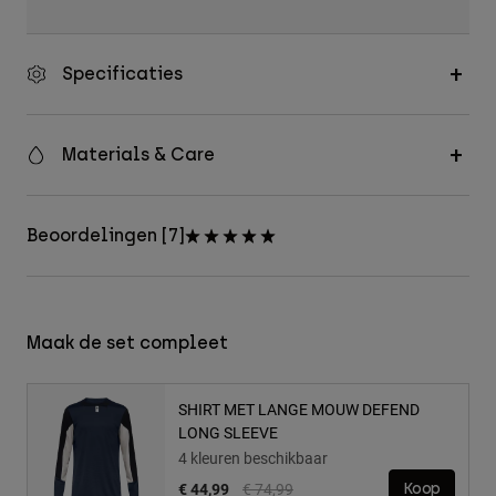
Specificaties
Materials & Care
Beoordelingen [7]
Maak de set compleet
SHIRT MET LANGE MOUW DEFEND
LONG SLEEVE
4 kleuren beschikbaar
Price reduced from
to
€ 44,99
€ 74,99
Koop