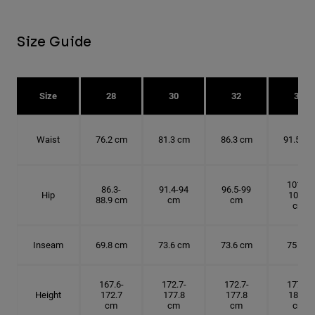
Size Guide
Size
28
30
32
34
Waist
76.2 cm
81.3 cm
86.3 cm
91.5 cm
101.6-
86.3-
91.4-94
96.5-99
Hip
104.1
88.9 cm
cm
cm
cm
Inseam
69.8 cm
73.6 cm
73.6 cm
75 cm
167.6-
172.7-
172.7-
177.8-
Height
172.7
177.8
177.8
182.9
cm
cm
cm
cm