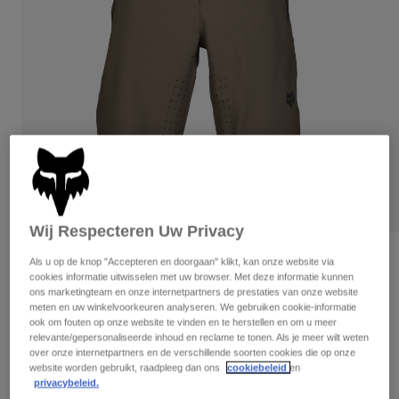
Broeken
Beschermers
Broeken
Overhemden
Broeken
Brillen
Alles bekijken
Handschoenen
Socks
Korte broeken
Alles bekijken
Jassen
Jassen
Women
Protections
T-Shirts & Tops
Handschoenen
Moto
Brillen
Hoodies en truien
Beschermingen
Helmen
Jassen
Wij Respecteren Uw Privacy
Sokken
Shirts
Leggings & Broeken
Brillen
Beoordelingen
Als u op de knop "Accepteren en doorgaan" klikt, kan onze website via
Pants
Tassen & Accessoires
cookies informatie uitwisselen met uw browser. Met deze informatie kunnen
Shirts
ons marketingteam en onze internetpartners de prestaties van onze website
Short Defend
Boots
Sokken
Alles bekijken
meten en uw winkelvoorkeuren analyseren. We gebruiken cookie-informatie
Spare parts
ook om fouten op onze website te vinden en te herstellen en om u meer
Beschermers
Artikelnummer
32379
relevante/gepersonaliseerde inhoud en reclame te tonen. Als je meer wilt weten
Accessoires
Gloves
over onze internetpartners en de verschillende soorten cookies die op onze
website worden gebruikt, raadpleeg dan ons
cookiebeleid
en
Price reduced from
to
€ 119,99
€ 83,99
30% OFF
Youth
Brillen
Onderdelen
privacybeleid.