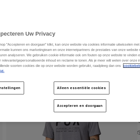
specteren Uw Privacy
knop "Accepteren en doorgaan" klikt, kan onze website via cookies informatie uitwisselen me
ormatie kunnen ons marketingteam en onze internetpartners de prestaties van onze website
K
uren analyseren. We gebruiken cookie-informatie ook om fouten op onze website te vinden en
 relevante/gepersonaliseerde inhoud en reclame te tonen. Als je meer wilt weten over onze i
illende soorten cookies die op onze website worden gebruikt, raadpleeg dan ons
cookiebel
id.
nstellingen
Alleen essentiële cookies
Accepteren en doorgaan