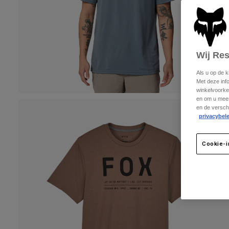
Wij Re
Als u op de 
Met deze inf
winkelvoorke
en om u meer
en de versch
privacybele
Cookie-i