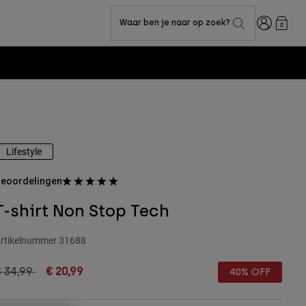
Inloggen
Waar ben je naar op zoek?
0
Lifestyle
eoordelingen
T-shirt Non Stop Tech
rtikelnummer
31688
rice reduced from
to
€ 34,99
€ 20,99
40% OFF