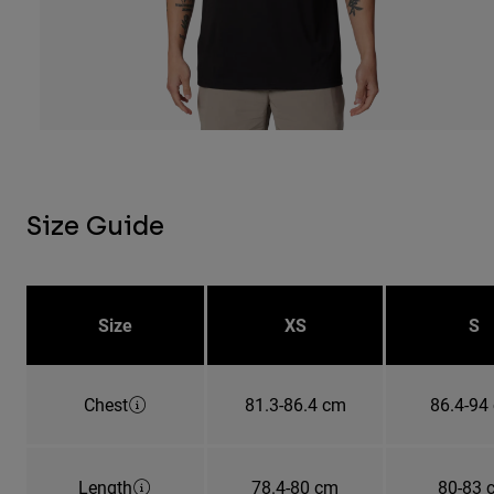
Size Guide
Size
XS
S
Chest
81.3-86.4 cm
86.4-94
Length
78.4-80 cm
80-83 