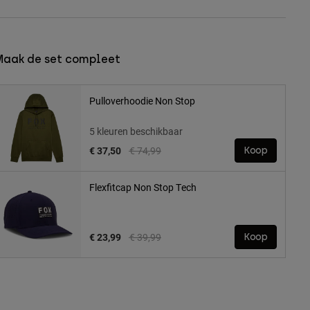
Maak de set compleet
Pulloverhoodie Non Stop
5 kleuren beschikbaar
Price reduced from
to
€ 37,50
€ 74,99
Koop
Flexfitcap Non Stop Tech
Price reduced from
to
€ 23,99
€ 39,99
Koop