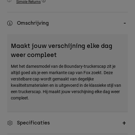
Simple Returns
Accessories
All Accessories
Omschrijving
Bags & Backpacks
Hats & Caps
Maakt jouw verschijning elke dag
Alles bekijken
weer compleet
Met het damesmodel van de Boundary-truckerscap zit je
altijd goed als je een markante cap van Fox zoekt. Deze
verstelbare cap wordt gemaakt van degelijke
kwaliteitsmaterialen en is uitgevoerd in de klassieke stijl van
een truckerscap. Hij maakt jouw verschijning elke dag weer
compleet.
Specificaties