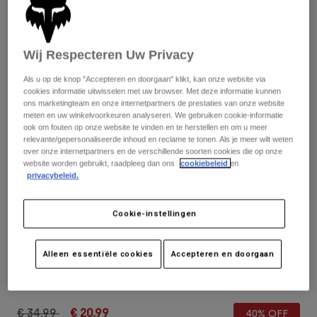
Broeken
Beschermers
Broeken
Overhemden
Broeken
Brillen
Alles bekijken
Handschoenen
Wij Respecteren Uw Privacy
Socks
Korte broeken
Als u op de knop "Accepteren en doorgaan" klikt, kan onze website via
Alles bekijken
Jassen
cookies informatie uitwisselen met uw browser. Met deze informatie kunnen
Jassen
Women
ons marketingteam en onze internetpartners de prestaties van onze website
meten en uw winkelvoorkeuren analyseren. We gebruiken cookie-informatie
Protections
ook om fouten op onze website te vinden en te herstellen en om u meer
T-Shirts & Tops
Handschoenen
Moto
relevante/gepersonaliseerde inhoud en reclame te tonen. Als je meer wilt weten
over onze internetpartners en de verschillende soorten cookies die op onze
Brillen
Hoodies en truien
website worden gebruikt, raadpleeg dan ons
cookiebeleid
en
Beschermingen
Helmen
privacybeleid.
Jassen
Sokken
Shirts
Leggings & Broeken
Brillen
Pants
Cookie-instellingen
Tassen & Accessoires
Shirts
Beoordelingen
Boots
Sokken
Alles bekijken
Truckerscap Boundary - Dames
Alleen essentiële cookies
Accepteren en doorgaan
Spare parts
Beschermers
Accessoires
Gloves
Artikelnummer
32131-C94-OS
Youth
Brillen
Onderdelen
Price reduced from
to
€ 34,99
€ 20,99
40% OFF