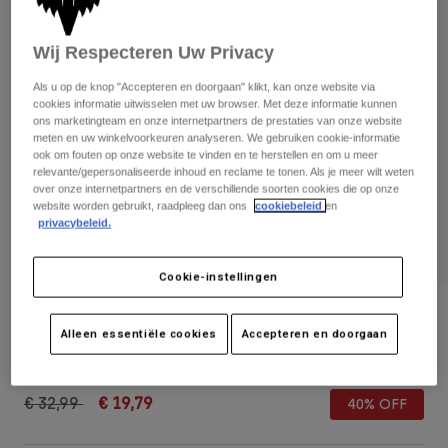
Broeken
Beschermers
Broeken
Overhemden
Broeken
Wij Respecteren Uw Privacy
Brillen
Alles bekijken
Handschoenen
Socks
Als u op de knop "Accepteren en doorgaan" klikt, kan onze website via
Korte broeken
cookies informatie uitwisselen met uw browser. Met deze informatie kunnen
Alles bekijken
Jassen
ons marketingteam en onze internetpartners de prestaties van onze website
meten en uw winkelvoorkeuren analyseren. We gebruiken cookie-informatie
Jassen
Women
ook om fouten op onze website te vinden en te herstellen en om u meer
Protections
relevante/gepersonaliseerde inhoud en reclame te tonen. Als je meer wilt weten
T-Shirts & Tops
Handschoenen
over onze internetpartners en de verschillende soorten cookies die op onze
Moto
website worden gebruikt, raadpleeg dan ons
cookiebeleid
en
Brillen
Hoodies en truien
privacybeleid.
Beschermingen
Helmen
Jassen
Sokken
Shirts
Cookie-instellingen
Leggings & Broeken
Brillen
Pants
Tassen & Accessoires
Truckerscap RS Dream - Dames
Shirts
Boots
Sokken
Alleen essentiële cookies
Accepteren en doorgaan
Alles bekijken
Artikelnummer
32916-008-OS
Spare parts
Beschermers
Accessoires
Gloves
Price reduced from
to
€ 32,99
€ 19,79
40% OFF
Youth
Brillen
Onderdelen