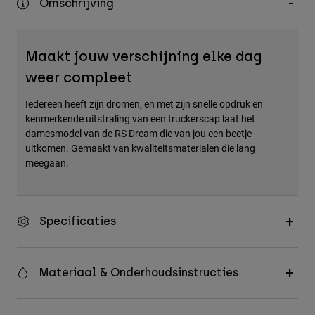
Omschrijving
Accessories
All Accessories
Maakt jouw verschijning elke dag
Bags & Backpacks
weer compleet
Hats & Caps
Iedereen heeft zijn dromen, en met zijn snelle opdruk en
Alles bekijken
kenmerkende uitstraling van een truckerscap laat het
damesmodel van de RS Dream die van jou een beetje
uitkomen. Gemaakt van kwaliteitsmaterialen die lang
meegaan.
Specificaties
Materiaal & Onderhoudsinstructies