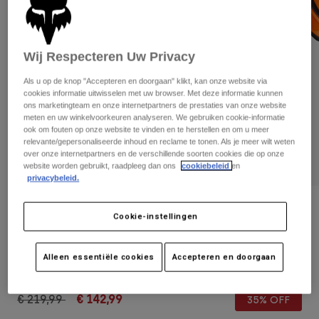
Broeken
Beschermers
Broeken
Overhemden
Broeken
Brillen
Alles bekijken
Handschoenen
Wij Respecteren Uw Privacy
Socks
Korte broeken
Alles bekijken
Als u op de knop "Accepteren en doorgaan" klikt, kan onze website via
Jassen
cookies informatie uitwisselen met uw browser. Met deze informatie kunnen
Jassen
Women
ons marketingteam en onze internetpartners de prestaties van onze website
meten en uw winkelvoorkeuren analyseren. We gebruiken cookie-informatie
Protections
ook om fouten op onze website te vinden en te herstellen en om u meer
T-Shirts & Tops
Handschoenen
Moto
relevante/gepersonaliseerde inhoud en reclame te tonen. Als je meer wilt weten
Brillen
over onze internetpartners en de verschillende soorten cookies die op onze
Hoodies en truien
website worden gebruikt, raadpleeg dan ons
cookiebeleid
en
Beschermingen
Helmen
Jassen
privacybeleid.
Sokken
Shirts
Leggings & Broeken
Brillen
Beoordelingen
Pants
Cookie-instellingen
Tassen & Accessoires
Shirts
VEST RAPTOR
Boots
Sokken
Alles bekijken
Spare parts
Alleen essentiële cookies
Accepteren en doorgaan
Beschermers
Artikelnummer
24814
Accessoires
Gloves
Price reduced from
to
€ 219,99
€ 142,99
35% OFF
Youth
Brillen
Onderdelen