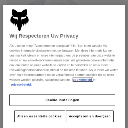
Broeken
Beschermers
Broeken
Overhemden
Broeken
Brillen
Alles bekijken
Handschoenen
Socks
Korte broeken
Alles bekijken
Jassen
Wij Respecteren Uw Privacy
Jassen
Women
Als u op de knop "Accepteren en doorgaan" klikt, kan onze website via
Protections
cookies informatie uitwisselen met uw browser. Met deze informatie kunnen
T-Shirts & Tops
Handschoenen
Moto
ons marketingteam en onze internetpartners de prestaties van onze website
meten en uw winkelvoorkeuren analyseren. We gebruiken cookie-informatie
Brillen
Hoodies en truien
ook om fouten op onze website te vinden en te herstellen en om u meer
Beschermingen
Helmen
relevante/gepersonaliseerde inhoud en reclame te tonen. Als je meer wilt weten
Jassen
over onze internetpartners en de verschillende soorten cookies die op onze
Sokken
Shirts
website worden gebruikt, raadpleeg dan ons
cookiebeleid
en
Leggings & Broeken
Brillen
privacybeleid.
Pants
Tassen & Accessoires
Womens Moto-X Adjustable Hat
Shirts
Boots
Sokken
Alles bekijken
Cookie-instellingen
Artikelnummer
33577-008-OS
Spare parts
Beschermers
Accessoires
Gloves
Price reduced from
to
€ 34,99
€ 20,99
40% OFF
Alleen essentiële cookies
Accepteren en doorgaan
Youth
Brillen
Onderdelen