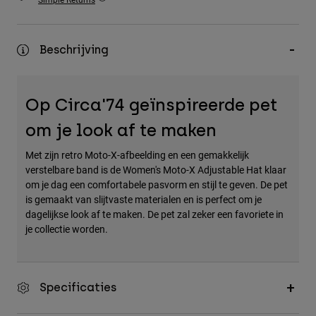
Accessories
All Accessories
Beschrijving
Bags & Backpacks
Hats & Caps
Op Circa'74 geïnspireerde pet
Alles bekijken
om je look af te maken
Met zijn retro Moto-X-afbeelding en een gemakkelijk
verstelbare band is de Women's Moto-X Adjustable Hat klaar
om je dag een comfortabele pasvorm en stijl te geven. De pet
is gemaakt van slijtvaste materialen en is perfect om je
dagelijkse look af te maken. De pet zal zeker een favoriete in
je collectie worden.
Specificaties