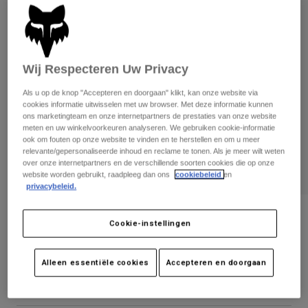
Broeken
Beschermers
Broeken
Overhemden
Broeken
Brillen
Alles bekijken
Handschoenen
Socks
Korte broeken
Wij Respecteren Uw Privacy
Alles bekijken
Jassen
Als u op de knop "Accepteren en doorgaan" klikt, kan onze website via
Jassen
Women
cookies informatie uitwisselen met uw browser. Met deze informatie kunnen
Protections
ons marketingteam en onze internetpartners de prestaties van onze website
meten en uw winkelvoorkeuren analyseren. We gebruiken cookie-informatie
T-Shirts & Tops
Handschoenen
Moto
ook om fouten op onze website te vinden en te herstellen en om u meer
Brillen
Hoodies en truien
relevante/gepersonaliseerde inhoud en reclame te tonen. Als je meer wilt weten
Beschermingen
Helmen
over onze internetpartners en de verschillende soorten cookies die op onze
Jassen
website worden gebruikt, raadpleeg dan ons
cookiebeleid
en
Sokken
Shirts
privacybeleid.
Leggings & Broeken
Brillen
Pants
Tassen & Accessoires
Boardshort Overhead 18 inch
Shirts
Cookie-instellingen
Boots
Sokken
Alles bekijken
Artikelnummer
32313
Spare parts
Beschermers
Accessoires
Alleen essentiële cookies
Accepteren en doorgaan
Gloves
Price reduced from
to
€ 59,99
€ 30,00
50% OFF
Youth
Brillen
Onderdelen