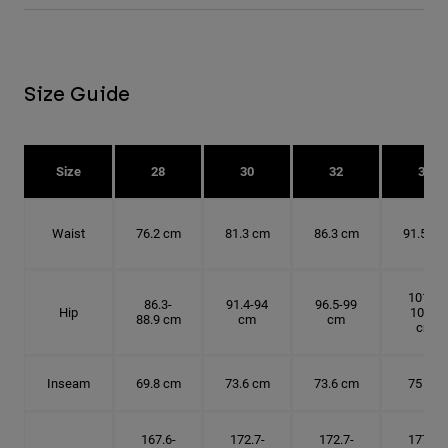
Size Guide
Size
28
30
32
34
Waist
76.2 cm
81.3 cm
86.3 cm
91.5 cm
101.6-
86.3-
91.4-94
96.5-99
Hip
104.1
88.9 cm
cm
cm
cm
Inseam
69.8 cm
73.6 cm
73.6 cm
75 cm
167.6-
172.7-
172.7-
177.8-