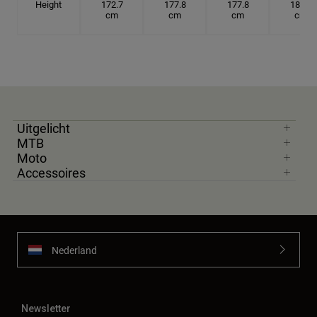
Height
172.7
177.8
177.8
182.9
cm
cm
cm
cm
Uitgelicht
MTB
Moto
Accessoires
Nederland
Newsletter