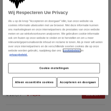
Broeken
Beschermers
Broeken
Overhemden
Broeken
Wij Respecteren Uw Privacy
Brillen
Alles bekijken
Handschoenen
Socks
Als u op de knop "Accepteren en doorgaan" klikt, kan onze website via
Korte broeken
cookies informatie uitwisselen met uw browser. Met deze informatie kunnen
Alles bekijken
Jassen
ons marketingteam en onze internetpartners de prestaties van onze website
meten en uw winkelvoorkeuren analyseren. We gebruiken cookie-informatie
Jassen
Women
ook om fouten op onze website te vinden en te herstellen en om u meer
Protections
relevante/gepersonaliseerde inhoud en reclame te tonen. Als je meer wilt weten
over onze internetpartners en de verschillende soorten cookies die op onze
T-Shirts & Tops
Handschoenen
Moto
website worden gebruikt, raadpleeg dan ons
cookiebeleid
en
Brillen
Hoodies en truien
privacybeleid.
Beschermingen
Helmen
Jassen
Sokken
Shirts
Cookie-instellingen
Leggings & Broeken
Brillen
Brill Airspace Roll Off
Pants
Tassen & Accessoires
Shirts
Boots
Alleen essentiële cookies
Accepteren en doorgaan
Sokken
Artikelnummer
32981
Alles bekijken
Spare parts
Beschermers
Price reduced from
to
€ 119,99
€ 78,00
Accessoires
35% OFF
Gloves
Youth
Brillen
Onderdelen