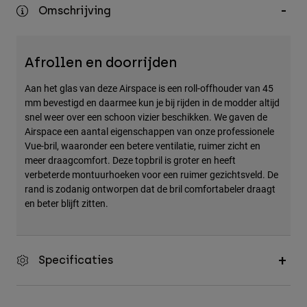
Accessories
Omschrijving
All Accessories
Afrollen en doorrijden
Bags & Backpacks
Hats & Caps
Aan het glas van deze Airspace is een roll-offhouder van 45
mm bevestigd en daarmee kun je bij rijden in de modder altijd
Alles bekijken
snel weer over een schoon vizier beschikken. We gaven de
Airspace een aantal eigenschappen van onze professionele
Vue-bril, waaronder een betere ventilatie, ruimer zicht en
meer draagcomfort. Deze topbril is groter en heeft
verbeterde montuurhoeken voor een ruimer gezichtsveld. De
rand is zodanig ontworpen dat de bril comfortabeler draagt
en beter blijft zitten.
Specificaties