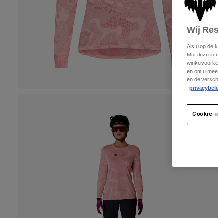
Wij Re
Als u op de 
Met deze inf
winkelvoorke
en om u meer
en de versch
privacybele
Cookie-i