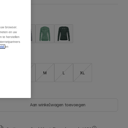
leur -
Berry
t uw browser.
 meten en uw
 te herstellen
nternetpartners
eid
en
Matentabel
XS
S
M
L
XL
geselecteerd
Niet op voorraad
Aan winkelwagen toevoegen