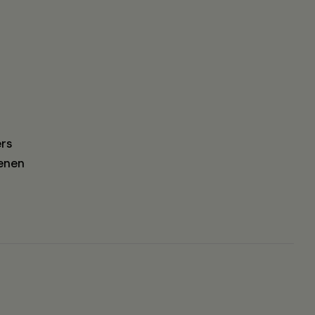
rs
enen