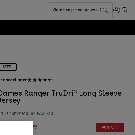
Inloggen
Waar ben je naar op zoek?
0
MTB
eoordelingen
Dames Ranger TruDri® Long Sleeve
Jersey
rtikelnummer
33840-A02-XS
rice reduced from
to
€ 64,99
€ 38,99
40% OFF