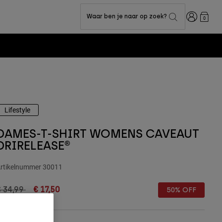
Inloggen
Waar ben je naar op zoek?
0
Lifestyle
DAMES-T-SHIRT WOMENS CAVEAUT
DRIRELEASE®
rtikelnummer
30011
rice reduced from
to
€ 34,99
€ 17,50
50% OFF