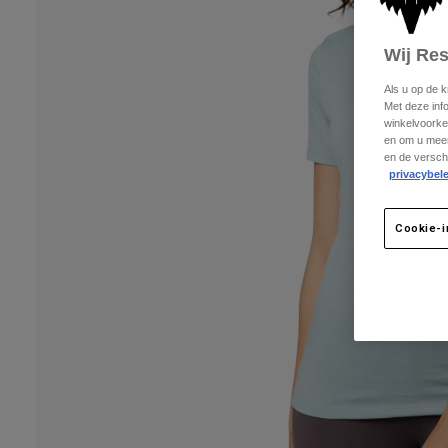
Wij Re
Als u op de 
Met deze inf
winkelvoorke
en om u meer
en de versch
privacybele
Cookie-i