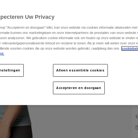
specteren Uw Privacy
knop "Accepteren en doorgaan" klikt, kan onze website via cookies informatie uitwisselen me
ormatie kunnen ons marketingteam en onze internetpartners de prestaties van onze website
uren analyseren. We gebruiken cookie-informatie ook om fouten op onze website te vinden en
 relevante/gepersonaliseerde inhoud en reclame te tonen. Als je meer wilt weten over onze i
K
illende soorten cookies die op onze website worden gebruikt, raadpleeg dan ons
cookiebel
id.
nstellingen
Alleen essentiële cookies
Accepteren en doorgaan