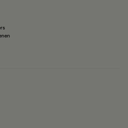
rs
enen