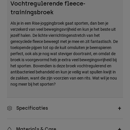
Vochtregulerende fleece-
Accessories
trainingsbroek
All Accessories
Als je in een Rise-joggingbroek gaat sporten, dan ben je
Bags & Backpacks
verzekerd van veel bewegingsvrijheid en kun je het beste uit
jezelf halen. De lichte vierrichtingenstretch van het
Hats & Caps
gerecyclede fleece beweegt met je mee en zit fantastisch. De
Alles bekijken
toelopende pijpen tot op de kuit omsluiten je beenspieren
perfect, ook als je nog wat steviger doortraint, en omdat de
broek is voorgevormd heb je extra veel bewegingsvrijheid bij
het sporten. Bovendien is deze broek vochtregulerend en
antibacterieel behandeld en kun je veilig wat spullen kwijt in
de zakken, want die zijn voorzien van een rits. Wat wil je nou
nog meer bij het sporten?
Specificaties
Materials & Care