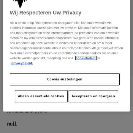
Broeken
Beschermers
Broeken
Overhemden
Wij Respecteren Uw Privacy
Broeken
Brillen
Alles bekijken
Handschoenen
Als u op de knop "Accepteren en doorgaan" klikt, kan onze website via
Socks
Korte broeken
cookies informatie uitwisselen met uw browser. Met deze informatie kunnen
ons marketingteam en onze internetpartners de prestaties van onze website
Alles bekijken
Jassen
meten en uw winkelvoorkeuren analyseren. We gebruiken cookie-informatie
Jassen
Women
ook om fouten op onze website te vinden en te herstellen en om u meer
relevante/gepersonaliseerde inhoud en reclame te tonen. Als je meer wilt weten
Protections
over onze internetpartners en de verschillende soorten cookies die op onze
T-Shirts & Tops
Handschoenen
Moto
website worden gebruikt, raadpleeg dan ons
cookiebeleid
en
privacybeleid.
Brillen
Hoodies en truien
AFSPELEN
Beschermingen
Helmen
Jassen
Sokken
Cookie-instellingen
Shirts
Leggings & Broeken
Brillen
Beoordelingen
Pants
Tassen & Accessoires
Shirts
Alleen essentiële cookies
Accepteren en doorgaan
Joggingbroek Rise
Boots
Sokken
Alles bekijken
Spare parts
Beschermers
Artikelnummer
29948
Accessoires
Gloves
null
Youth
Brillen
Onderdelen