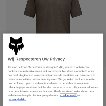
Broeken
Beschermers
Broeken
Overhemden
Broeken
Brillen
Alles bekijken
Handschoenen
Socks
Korte broeken
Alles bekijken
Jassen
Jassen
Women
Protections
T-Shirts & Tops
Handschoenen
Moto
Brillen
Hoodies en truien
Beschermingen
Helmen
Wij Respecteren Uw Privacy
Jassen
Sokken
Shirts
Leggings & Broeken
Brillen
Als u op de knop "Accepteren en doorgaan" klikt, kan onze website via
Pants
cookies informatie uitwisselen met uw browser. Met deze informatie kunnen
Tassen & Accessoires
Shirts
Beoordelingen
ons marketingteam en onze internetpartners de prestaties van onze website
Boots
Sokken
meten en uw winkelvoorkeuren analyseren. We gebruiken cookie-informatie
Alles bekijken
Ranger Wordmark Jersey
ook om fouten op onze website te vinden en te herstellen en om u meer
Spare parts
Beschermers
relevante/gepersonaliseerde inhoud en reclame te tonen. Als je meer wilt weten
Accessoires
over onze internetpartners en de verschillende soorten cookies die op onze
Gloves
Artikelnummer
33410
website worden gebruikt, raadpleeg dan ons
cookiebeleid
en
privacybeleid.
Youth
Brillen
Onderdelen
Price reduced from
to
€ 44,99
€ 26,99
40% OFF