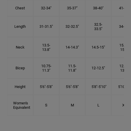
Chest
32-34"
35-37"
38-40"
41-43"
32.5-
Length
31-31.5"
32-32.5"
34-35"
33.5"
13.5-
15.25-
Neck
14-14.3"
14.5-15"
13.8"
15.5"
10.75-
11.5-
12.75-
Bicep
12-12.5"
11.3"
11.8"
13.3"
Height
5'6"-5'8"
5'6"-5'8"
5'8"-5'10"
5'10"- 6'
Women's
S
M
L
XL
Equivalent