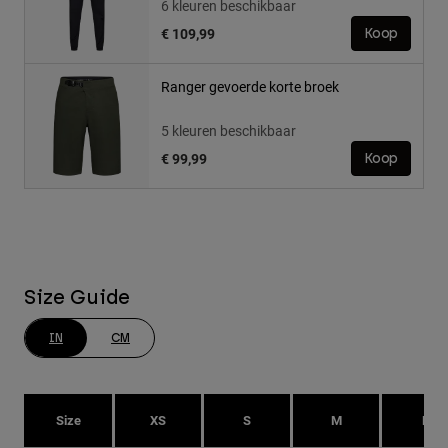
6 kleuren beschikbaar
€ 109,99
Koop
Ranger gevoerde korte broek
5 kleuren beschikbaar
€ 99,99
Koop
Size Guide
IN
CM
Size
XS
S
M
L