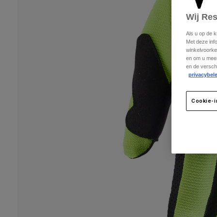
Wij Re
Als u op de 
Met deze inf
winkelvoorke
en om u meer
en de versch
privacybele
Cookie-i