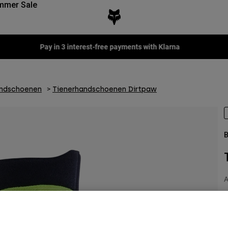
mmer Sale
Fox LAB Capsule Collection -
Shop now
andschoenen
Tienerhandschoenen Dirtpaw
B
A
€