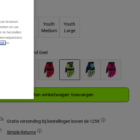
Matentabel
t uw browser.
Youth X-
Youth
Youth
Youth
 meten en uw
Small
Small
Medium
Large
 te herstellen
nternetpartners
geselecteerd
eid
en
leur -
Fluorescerend Geel
geselecteerd
Aan winkelwagen toevoegen
Gratis verzending bij bestellingen boven de 125€
Simple Returns