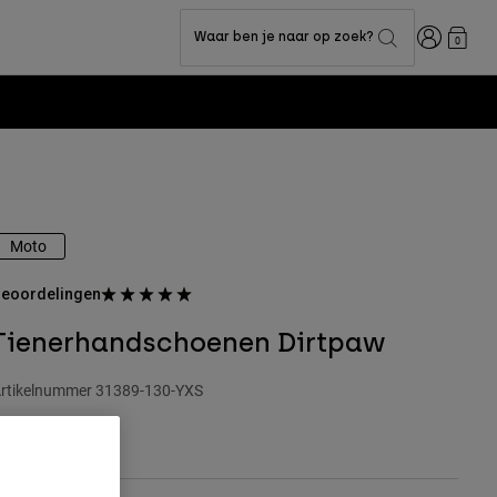
Inloggen
Waar ben je naar op zoek?
0
Moto
eoordelingen
Tienerhandschoenen Dirtpaw
rtikelnummer
31389-130-YXS
 32,99