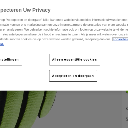
specteren Uw Privacy
knop "Accepteren en doorgaan" klikt, kan onze website via cookies informatie uitwisselen me
ormatie kunnen ons marketingteam en onze internetpartners de prestaties van onze website
uren analyseren. We gebruiken cookie-informatie ook om fouten op onze website te vinden en
 relevante/gepersonaliseerde inhoud en reclame te tonen. Als je meer wilt weten over onze i
illende soorten cookies die op onze website worden gebruikt, raadpleeg dan ons
cookiebel
id.
K
nstellingen
Alleen essentiële cookies
Accepteren en doorgaan