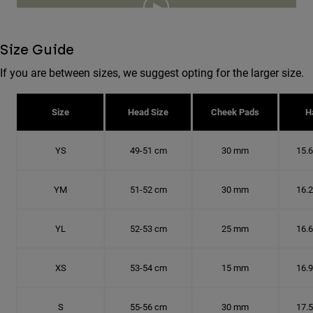
Size Guide
If you are between sizes, we suggest opting for the larger size.
Size
Head Size
Cheek Pads
H
YS
49-51 cm
30 mm
15.
YM
51-52 cm
30 mm
16.
YL
52-53 cm
25 mm
16.
XS
53-54 cm
15 mm
16.
S
55-56 cm
30 mm
17.