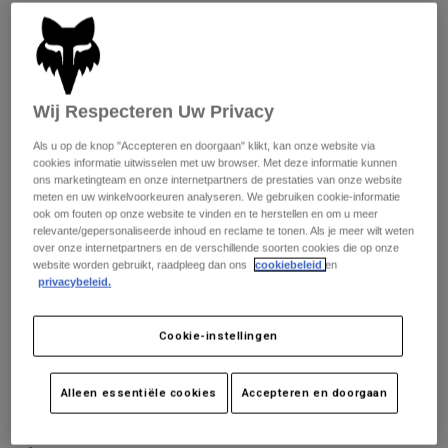
Jackets
Ontdek MTB
T-shirts
Socks
Hoodies
Matentabel
Alles bekijken
Product Help
Alles bekijken
Ontdek MTB
Wij Respecteren Uw Privacy
XS
S
M
L
XL
2XL
Moto Gear Guides
Als u op de knop "Accepteren en doorgaan" klikt, kan onze website via
Lifestyle
Product Help
Accessoires
Helmet Care Guide
cookies informatie uitwisselen met uw browser. Met deze informatie kunnen
ons marketingteam en onze internetpartners de prestaties van onze website
MTB Gear Guides
Tops
meten en uw winkelvoorkeuren analyseren. We gebruiken cookie-informatie
Boot Care Guide
Kleur -
Hats & Caps
ook om fouten op onze website te vinden en te herstellen en om u meer
Hoodies och pullovers
Helmet Care Guide
relevante/gepersonaliseerde inhoud en reclame te tonen. Als je meer wilt weten
Bags & Backpacks
over onze internetpartners en de verschillende soorten cookies die op onze
Jackets
website worden gebruikt, raadpleeg dan ons
cookiebeleid
en
Socks
privacybeleid.
Broeken
Stickers
Shorts
Other Accessories
Cookie-instellingen
Aan winkelwagen toevoegen
Boardshorts
Alles bekijken
Alles bekijken
Alleen essentiële cookies
Accepteren en doorgaan
Gratis verzending bij bestellingen boven de 125€