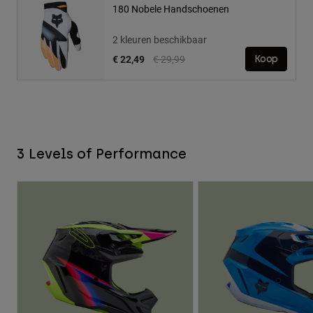
180 Nobele Handschoenen
2 kleuren beschikbaar
Price reduced from
to
€ 22,49
€ 29,99
Koop
3 Levels of Performance