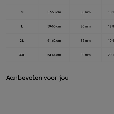
M
57-58 cm
30 mm
18.
L
59-60 cm
30 mm
18.
XL
61-62 cm
35 mm
19.
XXL
63-64 cm
30 mm
20.
Aanbevolen voor jou