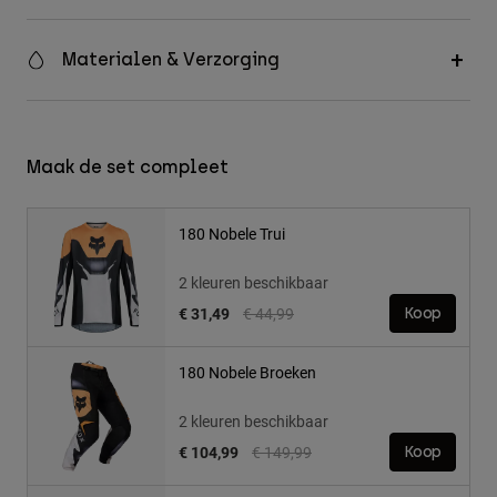
Materialen & Verzorging
Maak de set compleet
180 Nobele Trui
2 kleuren beschikbaar
Price reduced from
to
€ 31,49
€ 44,99
Koop
180 Nobele Broeken
2 kleuren beschikbaar
Price reduced from
to
€ 104,99
€ 149,99
Koop