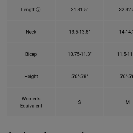
Length
31-31.5"
32-32.
Neck
13.5-13.8"
14-14.
Bicep
10.75-11.3"
11.5-11
Height
5'6"-5'8"
5'6"-5'
Women's
S
M
Equivalent