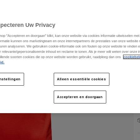
specteren Uw Privacy
knop "Accepteren en doorgaan" klikt, kan onze website via cookies informatie uitwisselen me
ormatie kunnen ons marketingteam en onze internetpartners de prestaties van onze website
uren analyseren. We gebruiken cookie-informatie ook om fouten op onze website te vinden en
 relevante/gepersonaliseerde inhoud en reclame te tonen. Als je meer wilt weten over onze i
illende soorten cookies die op onze website worden gebruikt, raadpleeg dan ons
cookiebel
id.
nstellingen
Alleen essentiële cookies
Accepteren en doorgaan