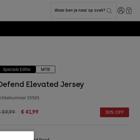
Inloggen
Waar ben je naar op zoek?
0
Speciale Editie
MTB
Defend Elevated Jersey
rtikelnummer
35585
rice reduced from
to
€ 59,99
€ 41,99
30% OFF
leur -
Fluorescerend Rood