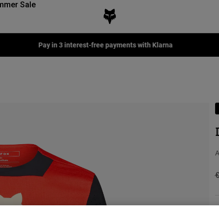
mmer Sale
Pay in 3 interest-free payments with Klarna
A
P
K