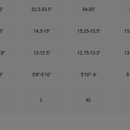
5"
32.5-33.5"
34-35"
3"
14.5-15"
15.25-15.5"
15
.8"
12-12.5"
12.75-13.3"
13
8"
5'8"-5'10"
5'10"- 6'
5'
L
XL