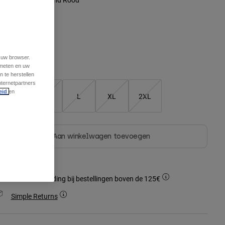
geselecteerd
t uw browser.
 meten en uw
Matentabel
 te herstellen
nternetpartners
eid
en
S
M
L
XL
2XL
Aan winkelwagen toevoegen
Gratis verzending bij bestellingen boven de 125€
Simple Returns