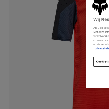
Wij Re
Als u op de 
Met deze inf
winkelvoorke
en om u meer
en de versch
privacybele
Cookie-i