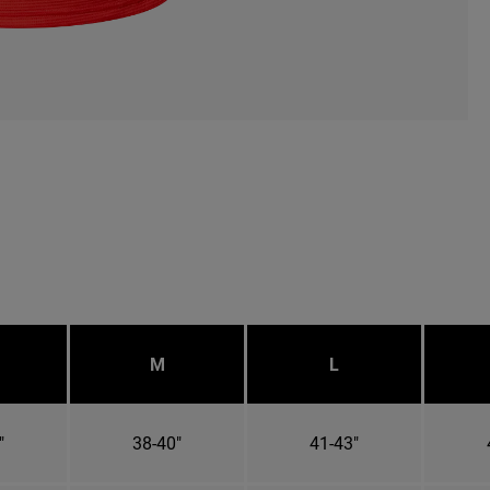
M
L
"
38-40"
41-43"