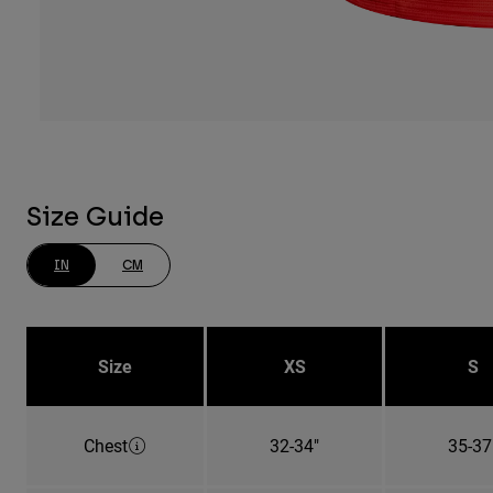
Size Guide
IN
CM
Size
XS
S
Chest
32-34"
35-37